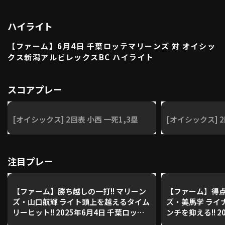
ハイライト
利用規約
プライバシーポリシー
【ファーム】6月4日 千葉ロッテマリーンズ 対 オイシッ
クス新潟アルビレックスBC ハイライト
運営会社
（別ウィンドウで開く）
よくある質問
特定商取引法の表示
アルバイト募集
（別ウィンドウで開く
スコアプレー
[オイシックス] 2回表 小西 一死1,3塁
[オイシックス] 2
動画を検索（選手・チーム・プレー内容…）
注目プレー
【ファーム】勝ち越しの一打!! マリーン
【ファーム】得点
ズ・山口航輝 ライト頭上を越えるタイム
ズ・美馬学 ライ
リーヒット!! 2025年6月4日 千葉ロッテ
ンチを抑える!! 2
マリーンズ 対 オイシックス新潟アルビ
テマリーンズ 対