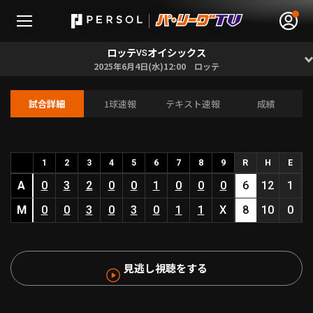
ロッテ
オイシックス
VS
2025年6月4日(水)12:00 ロッテ
試合詳細
1球速報
テキスト速報
成績
無料アカウント登録
ログイン
HOME
1
2
3
4
5
6
7
8
9
R
H
E
A
0
3
2
0
0
1
0
0
0
6
12
1
動画
M
0
0
3
0
3
0
1
1
X
8
10
0
日程･結果
見逃し視聴をする
順位表･成績
1軍公式戦
選手名鑑