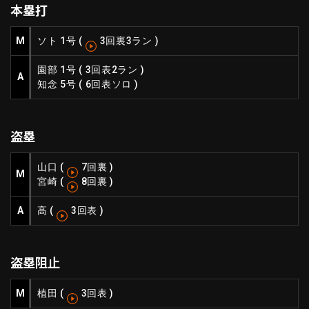
本塁打
ファーム東地区
選手名鑑トップ
ニュース
北海道日本ハムファイターズ
M
ソト 1号
(
3回裏3ラン
)
ファーム中地区
東北楽天ゴールデンイーグルス
園部 1号
(
3回表2ラン
)
ファーム西地区
埼玉西武ライオンズ
A
知念 5号
(
6回表ソロ
)
千葉ロッテマリーンズ
設定
交流戦
オリックス・バファローズ
福岡ソフトバンクホークス
盗塁
山口
(
7回裏
)
M
宮崎
(
8回裏
)
A
高
(
3回表
)
盗塁阻止
M
植田
(
3回表
)