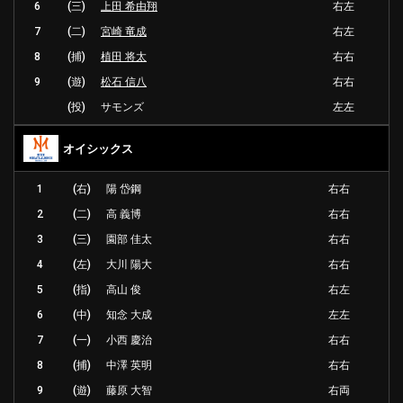
6
(三)
上田 希由翔
右左
7
(二)
宮崎 竜成
右左
8
(捕)
植田 将太
右右
9
(遊)
松石 信八
右右
(投)
サモンズ
左左
オイシックス
1
(右)
陽 岱鋼
右右
2
(二)
高 義博
右右
3
(三)
園部 佳太
右右
4
(左)
大川 陽大
右右
5
(指)
高山 俊
右左
6
(中)
知念 大成
左左
7
(一)
小西 慶治
右右
8
(捕)
中澤 英明
右右
9
(遊)
藤原 大智
右両