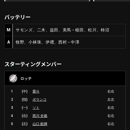
レックスBC
ビレックスBC
バッテリー
M
サモンズ、二木、益田、美馬 - 植田、松川、柿沼
A
牧野、小林珠、伊禮、西村 - 中澤
スターティングメンバー
ロッテ
1
(中)
愛斗
右右
2
(指)
ポランコ
左左
3
(一)
ソト
右右
4
(右)
西川 史礁
右右
5
(左)
山口 航輝
右右