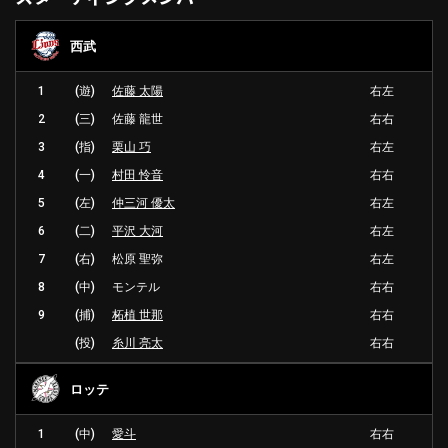
西武
1
(遊)
佐藤 太陽
右左
2
(三)
佐藤 龍世
右右
3
(指)
栗山 巧
右左
4
(一)
村田 怜音
右右
5
(左)
仲三河 優太
右左
6
(二)
平沢 大河
右左
7
(右)
松原 聖弥
右左
8
(中)
モンテル
右右
9
(捕)
柘植 世那
右右
(投)
糸川 亮太
右右
ロッテ
1
(中)
愛斗
右右