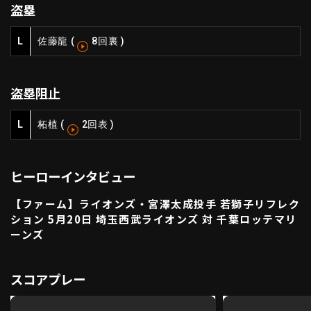
盗塁
ファーム東地区
選手名鑑トップ
ニュース
北海道日本ハムファイターズ
L
佐藤龍
(
8回裏
)
ファーム中地区
東北楽天ゴールデンイーグルス
ファーム西地区
埼玉西武ライオンズ
盗塁阻止
千葉ロッテマリーンズ
設定
交流戦
オリックス・バファローズ
L
柘植
(
2回表
)
福岡ソフトバンクホークス
ヒーローインタビュー
【ファーム】ライオンズ・宮澤太成投手 若獅子リフレク
ション 5月20日 埼玉西武ライオンズ 対 千葉ロッテマリ
ーンズ
スコアプレー