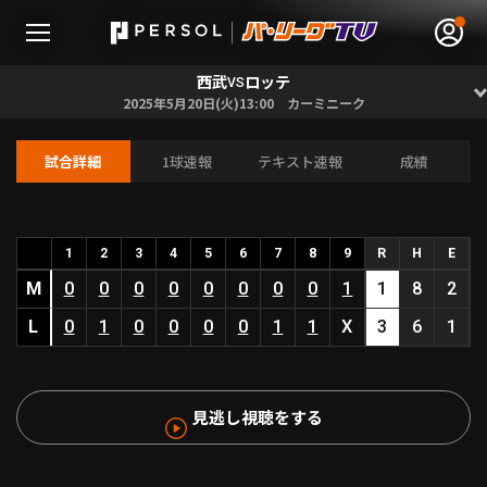
西武
ロッテ
VS
2025年5月20日(火)13:00 カーミニーク
試合詳細
1球速報
テキスト速報
成績
無料アカウント登録
ログイン
HOME
1
2
3
4
5
6
7
8
9
R
H
E
M
0
0
0
0
0
0
0
0
1
1
8
2
動画
L
0
1
0
0
0
0
1
1
X
3
6
1
日程･結果
見逃し視聴をする
順位表･成績
1軍公式戦
選手名鑑