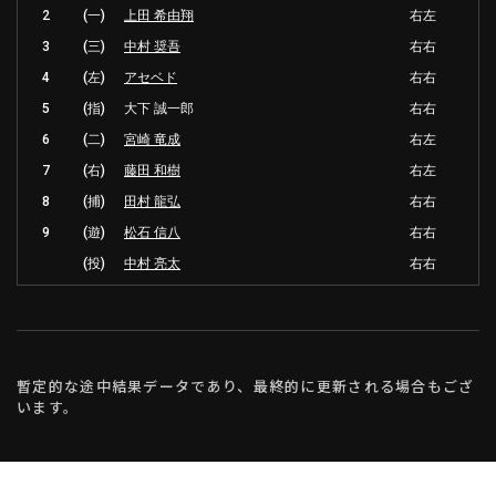
2
(一)
上田 希由翔
右左
3
(三)
中村 奨吾
右右
4
(左)
アセベド
右右
5
(指)
大下 誠一郎
右右
6
(二)
宮崎 竜成
右左
7
(右)
藤田 和樹
右左
8
(捕)
田村 龍弘
右右
9
(遊)
松石 信八
右右
(投)
中村 亮太
右右
暫定的な途中結果データであり、最終的に更新される場合もござ
います。