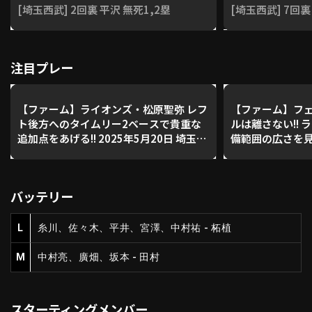
[埼玉西武] 2回裏 平沢 無死1,2塁
[埼玉西武] 7回裏
利用規約
プライバシーポリシー
注目プレー
運営会社
（別ウィンドウで開く）
よくある質問
【ファーム】ライオンズ・松原聖弥 レフ
【ファーム】フ
特定商取引法の表示
アルバイト募集
（別ウィンドウで開く
ト後方へのタイムリー2ベースで貴重な
ルは離さない!! 
追加点をあげる!! 2025年5月20日 埼玉西
備範囲の広さを見せ
武ライオンズ 対 千葉ロッテマリーンズ
5月20日 埼玉西
ッテマリーンズ
動画を検索（選手・チーム・プレー内容…）
バッテリー
L
糸川、佐々木、平井、宮澤、中村祐 - 柘植
M
中村亮、廣畑、坂本 - 田村
スターティングメンバー