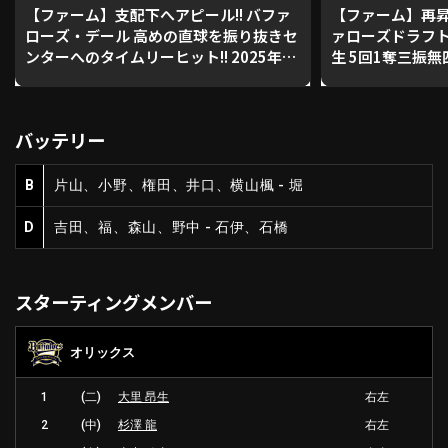
【ファーム】支配下へアピール!! バファ
【ファーム】再昇
ローズ・デール 高めの直球を振り抜きセ
ァローズドラフ
ンターへのタイムリーヒット!! 2025年5
生 5回1奪三振
利用規約
プライバシーポリシー
月14日 オリックス・バファローズ 対 中
投球を見せる!! 2
日ドラゴンズ
ス・バファローズ
運営会社
（別ウィンドウで開く）
よくある質問
バッテリー
特定商取引法の表示
アルバイト募集
（別ウィンドウで開く
B
片山、小野、権田、井口、横山楓 - 堀
D
吉田、福、森山、野中 - 石伊、石橋
動画を検索（選手・チーム・プレー内容…）
スターティングメンバー
オリックス
1
(二)
大里 昂生
右左
2
(中)
杉澤 龍
右左