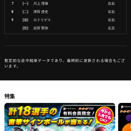
7
(一)
川上 理偉
右右
8
(二)
津田 啓史
右右
9
(遊)
ロドリゲス
右右
(投)
吉田 聖弥
左左
暫定的な途中結果データであり、最終的に更新される場合もござ
います。
特集