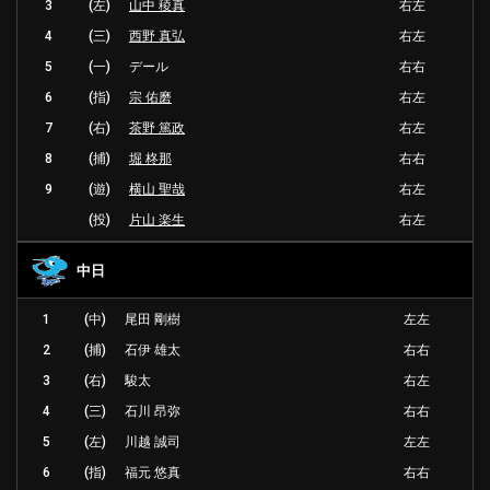
3
(左)
山中 稜真
右左
4
(三)
西野 真弘
右左
5
(一)
デール
右右
6
(指)
宗 佑磨
右左
7
(右)
茶野 篤政
右左
8
(捕)
堀 柊那
右右
9
(遊)
横山 聖哉
右左
(投)
片山 楽生
右左
中日
1
(中)
尾田 剛樹
左左
2
(捕)
石伊 雄太
右右
3
(右)
駿太
右左
4
(三)
石川 昂弥
右右
5
(左)
川越 誠司
左左
6
(指)
福元 悠真
右右