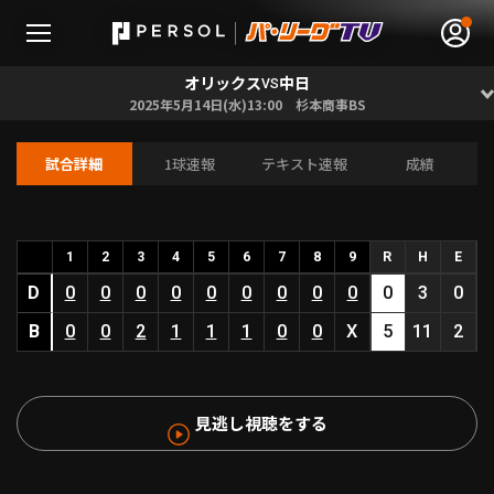
オリックス
中日
VS
2025年5月14日(水)13:00 杉本商事BS
試合詳細
1球速報
テキスト速報
成績
無料アカウント登録
ログイン
HOME
1
2
3
4
5
6
7
8
9
R
H
E
D
0
0
0
0
0
0
0
0
0
0
3
0
動画
B
0
0
2
1
1
1
0
0
X
5
11
2
日程･結果
見逃し視聴をする
順位表･成績
1軍公式戦
選手名鑑