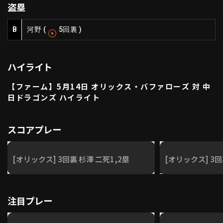
盗塁
ファーム東地区
選手名鑑トップ
ニュース
北海道日本ハムファイターズ
B
河野
(
5回裏
)
ファーム中地区
東北楽天ゴールデンイーグルス
ファーム西地区
埼玉西武ライオンズ
ハイライト
千葉ロッテマリーンズ
設定
交流戦
オリックス・バファローズ
【ファーム】5月14日 オリックス・バファローズ 対 中
福岡ソフトバンクホークス
日ドラゴンズ ハイライト
スコアプレー
[オリックス] 3回裏 杉澤 二死1,2塁
[オリックス] 3回
注目プレー