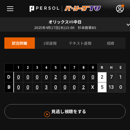
オリックス
中日
VS
2025年4月17日(木)13:00 杉本商事BS
試合詳細
1球速報
テキスト速報
成績
無料アカウント登録
ログイン
HOME
1
2
3
4
5
6
7
8
9
R
H
E
D
0
0
0
0
2
0
0
0
0
2
7
1
動画
B
0
0
0
3
0
0
0
2
X
5
13
0
日程･結果
見逃し視聴をする
順位表･成績
1軍公式戦
選手名鑑