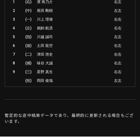
1
(右)
濱 将乃介
右左
2
(中)
尾田 剛樹
左左
3
(一)
川上 理偉
右右
4
(左)
鵜飼 航丞
右右
5
(指)
川越 誠司
左左
6
(遊)
土田 龍空
右左
7
(二)
津田 啓史
右右
8
(捕)
味谷 大誠
右左
9
(三)
星野 真生
右右
(投)
岡田 俊哉
左左
暫定的な途中結果データであり、最終的に更新される場合もござ
います。