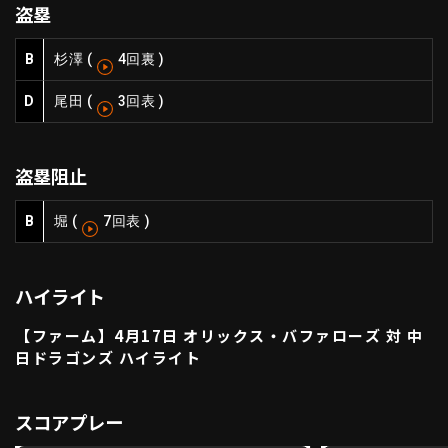
盗塁
ファーム東地区
選手名鑑トップ
ニュース
北海道日本ハムファイターズ
B
杉澤
(
4回裏
)
ファーム中地区
東北楽天ゴールデンイーグルス
D
尾田
(
3回表
)
ファーム西地区
埼玉西武ライオンズ
千葉ロッテマリーンズ
設定
交流戦
オリックス・バファローズ
盗塁阻止
福岡ソフトバンクホークス
B
堀
(
7回表
)
ハイライト
【ファーム】4月17日 オリックス・バファローズ 対 中
日ドラゴンズ ハイライト
スコアプレー