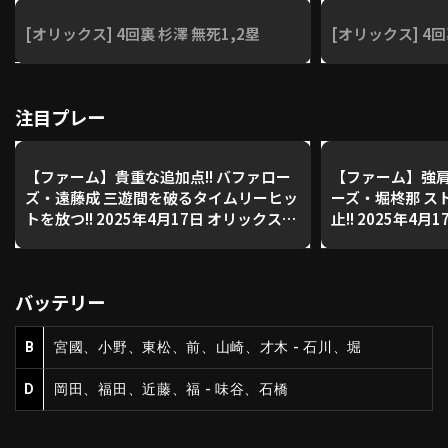
[オリックス] 4回裏 杉澤 無死1,2塁
[オリックス] 4回
利用規約
プライバシーポリシー
運営会社
（別ウィンドウで開く）
よくある質問
注目プレー
特定商取引法の表示
アルバイト募集
（別ウィンドウで開く
【ファーム】貴重な追加点!! バファロー
【ファーム】強肩
ズ・遠藤成 三遊間を破るタイムリーヒッ
ーズ・堀柊那 ス
トを放つ!! 2025年4月17日 オリックス・
止!! 2025年4
バファローズ 対 中日ドラゴンズ
ローズ 対 中日
動画を検索（選手・チーム・プレー内容…）
バッテリー
B
宮國、小野、東松、前、山崎、才木 - 石川、堀
D
岡田、福田、近藤、福 - 味谷、石橋