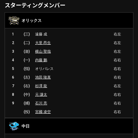
スターティングメンバー
オリックス
1
(三)
遠藤 成
右左
2
(二)
大里 昂生
右左
3
(遊)
横山 聖哉
右左
4
(一)
内藤 鵬
右右
5
(指)
オリバレス
右右
6
(左)
池田 陵真
右右
7
(右)
杉澤 龍
右左
8
(中)
元 謙太
右右
9
(捕)
石川 亮
右右
(投)
宮國 凌空
右右
中日