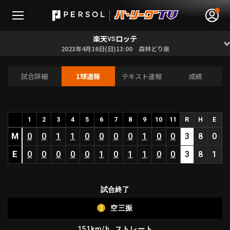
楽天
ロッテ
VS
2023年4月16日(日)13:00 森林どり泉
試合詳細
1球速報
テキスト速報
成績
無料アカウント登録
ログイン
HOME
1
2
3
4
5
6
7
8
9
10
11
R
H
E
M
0
0
1
1
0
0
0
0
1
0
0
3
8
0
動画
E
0
0
0
0
0
1
0
1
1
0
0
3
8
1
日程･結果
試合終了
順位表･成績
3
空三振
1軍公式戦
選手名鑑
151km/h
ストレート