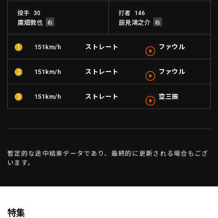
投手
打者
30
146
廣畑敦也
辰見鴻之介
利用規約
プライバシーポリシー
ストレート
ファウル
151km/h
1
運営会社
（別ウィンドウで開く）
よくある質問
ストレート
ファウル
151km/h
2
特定商取引法の表示
アルバイト募集
（別ウィンドウで開く
ストレート
空三振
151km/h
3
動画を検索（選手・チーム・プレー内容…）
暫定的な途中結果データであり、最終的に更新される場合もござ
います。
特集