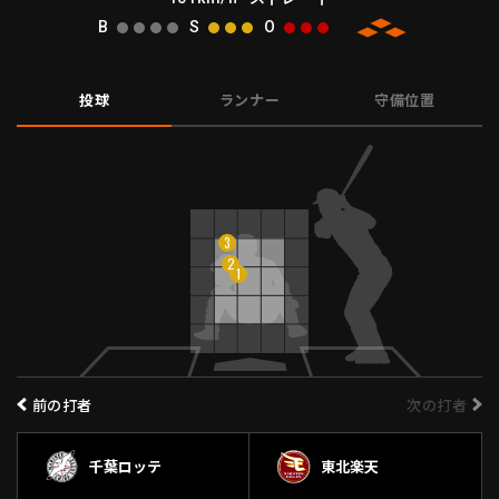
B
S
O
ファーム東地区
選手名鑑トップ
ニュース
北海道日本ハムファイターズ
ファーム中地区
東北楽天ゴールデンイーグルス
投球
ランナー
守備位置
ファーム西地区
埼玉西武ライオンズ
千葉ロッテマリーンズ
設定
交流戦
オリックス・バファローズ
福岡ソフトバンクホークス
3
2
1
前の打者
次の打者
千葉ロッテ
東北楽天