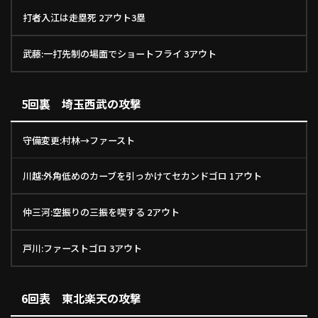
打者入江は走塁死 2アウト3塁
武藤:一打先制の場面でショートフライ 3アウト
5回裏 埼玉西武の攻撃
守備変更:村林→ファースト
川越:外角低めのカーブを引っかけてセカンドゴロ 1アウト
仲三河:空振りの三振を喫する 2アウト
戸川:ファーストゴロ 3アウト
6回表 東北楽天の攻撃