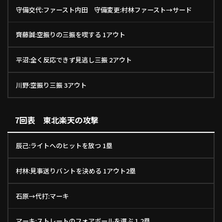
守備交代:ファースト内田 守備変更:村林ファースト→サード
齊藤誠:空振りの三振を喫する 1アウト
平沼:全く反応できず見逃し三振 2アウト
川野:空振り三振 3アウト
7回表 東北楽天の攻撃
辰己:ライトへのヒットを放つ 1塁
村林:見事送りバントを決める 1アウト2塁
石原→代打:マーキ
マーキ:ストレートのフォアボールを選ぶ 1,2塁