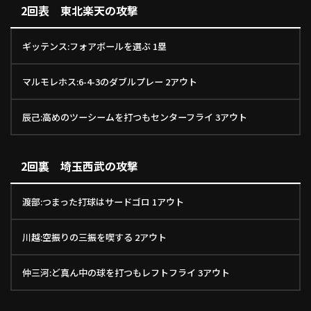
2回表 東北楽天の攻撃
利用規約
プライバシーポリシー
ギッテンス:フォアボールを選ぶ 1塁
運営会社
（別ウィンドウで開く）
よくある質問
特定商取引法の表示
アルバイト募集
（別ウィンドウで開く
マルモレホス:6-4-3のダブルプレー 2アウト
辰己:高めのツーシームを打つもセンターフライ 3アウト
動画を検索（選手・チーム・プレー内容…）
2回裏 埼玉西武の攻撃
渡部:つまった打球はサードゴロ 1アウト
川越:空振りの三振を喫する 2アウト
仲三河:ど真ん中の球を打つもレフトフライ 3アウト