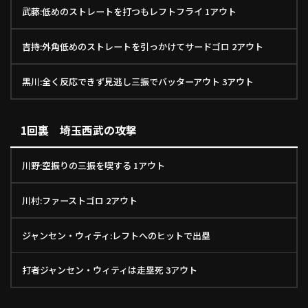
武藤:低めのストレートを打つもレフトフライ 1アウト
ファーム東地区
選手名鑑トップ
ニュース
北海道日本ハムファイターズ
ファーム中地区
吉持:外角低めのストレートを引っかけてサードゴロ 2アウト
東北楽天ゴールデンイーグルス
ファーム西地区
埼玉西武ライオンズ
黒川:全く反応できず見逃し三振でバッターアウト 3アウト
千葉ロッテマリーンズ
設定
交流戦
オリックス・バファローズ
1回裏 埼玉西武の攻撃
福岡ソフトバンクホークス
川野:空振りの三振を喫する 1アウト
川村:ファーストゴロ 2アウト
ジャンセン・ウィティ:レフトへのヒットで出塁
打者ジャンセン・ウィティは走塁死 3アウト