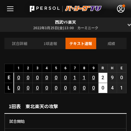
西武
楽天
VS
2022年3月25日(金)13:00 カーミニーク
試合詳細
1球速報
テキスト速報
成績
無料アカウント登録
ログイン
HOME
1
2
3
4
5
6
7
8
9
R
H
E
E
0
0
0
0
0
0
1
1
0
2
9
0
動画
L
0
0
0
0
0
0
0
0
0
0
4
1
日程･結果
1回表 東北楽天の攻撃
順位表･成績
試合開始
1軍公式戦
選手名鑑