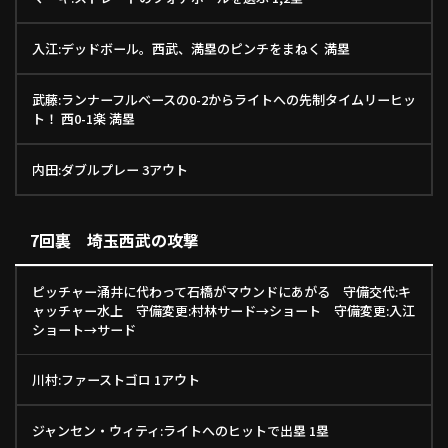
入江:デッドボール。西武、満塁のピンチをまねく 満塁
武藤:ランナーフルベースの0-2からライトへの先制タイムリーヒッ
ト！ 西0-1楽 満塁
内田:ダブルプレー 3アウト
7回裏 埼玉西武の攻撃
ピッチャー涌井に代わって石橋がマウンドにあがる 守備交代:キ
ャッチャー水上 守備変更:村林サード→ショート 守備変更:入江
ショート→サード
川村:ファーストゴロ 1アウト
ジャンセン・ウィティ:ライトへのヒットで出塁 1塁