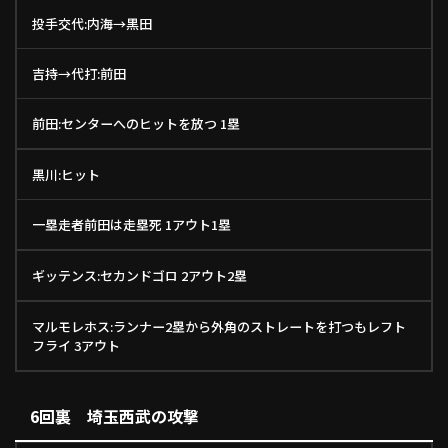
投手交代:内海→黒田
吉持→代打:前田
前田:センターへのヒットを放つ 1塁
黒川:ヒット
一塁走者前田は走塁死 1アウト1塁
ギッテンス:セカンドゴロ 2アウト2塁
マルモレホス:ランナー2塁から外角のストレートを打つもレフト
フライ 3アウト
6回裏 埼玉西武の攻撃