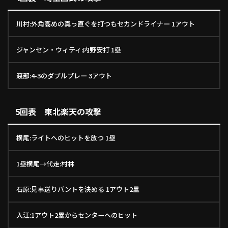
川村:外角高めの真っ直ぐを打つもセカンドライナー 1アウト
ジャンセン・ウィティ:内野安打 1塁
渡部:4-3のダブルプレー 3アウト
5回表 東北楽天の攻撃
横尾:ライトへのヒットを放つ 1塁
1塁横尾→代走:村林
石原:見事送りバントを決める 1アウト2塁
入江:1アウト2塁からセンターへのヒット