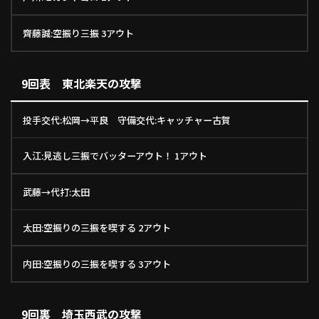
齊藤誠:空振り三振 3アウト
9回表 東北楽天の攻撃
投手交代:松岡→平良 守備交代:キャッチャー古賀
入江:見逃し三振でバッターアウト！ 1アウト
武藤→代打:太田
太田:空振りの三振を喫する 2アウト
内田:空振りの三振を喫する 3アウト
9回裏 埼玉西武の攻撃