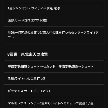
1塁ジャンセン・ウィティ→代走:滝澤
渡部:サードゴロ 2アウト2塁
川越:一打同点の場面でど真ん中の球を打つもセンターフライ 3ア
ウト
8回表 東北楽天の攻撃
守備変更:川野ショート→セカンド 守備変更:滝澤→ショート
黒川:ライトへの二塁打 2塁
ギッテンス:サードゴロ 1アウト
マルモレホス:ランナー2塁からライトへのヒットで出塁 1,3塁