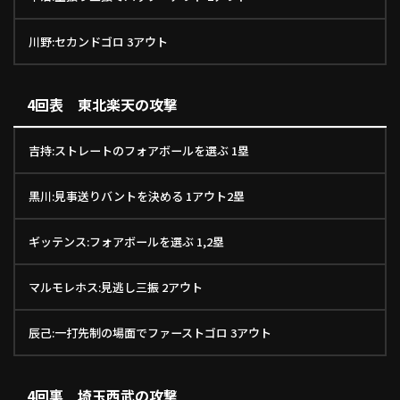
川野:セカンドゴロ 3アウト
4回表 東北楽天の攻撃
吉持:ストレートのフォアボールを選ぶ 1塁
黒川:見事送りバントを決める 1アウト2塁
ギッテンス:フォアボールを選ぶ 1,2塁
マルモレホス:見逃し三振 2アウト
辰己:一打先制の場面でファーストゴロ 3アウト
4回裏 埼玉西武の攻撃