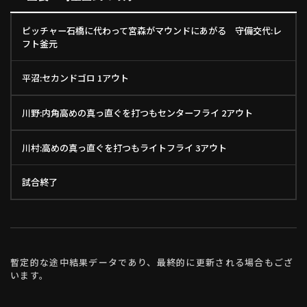
ピッチャー石橋に代わって宮森がマウンドにあがる 守備交代:レ
フト釜元
平沼:セカンドゴロ 1アウト
川野:内角高めの真っ直ぐを打つもセンターフライ 2アウト
川村:高めの真っ直ぐを打つもライトフライ 3アウト
試合終了
暫定的な途中結果データであり、最終的に更新される場合もござ
います。