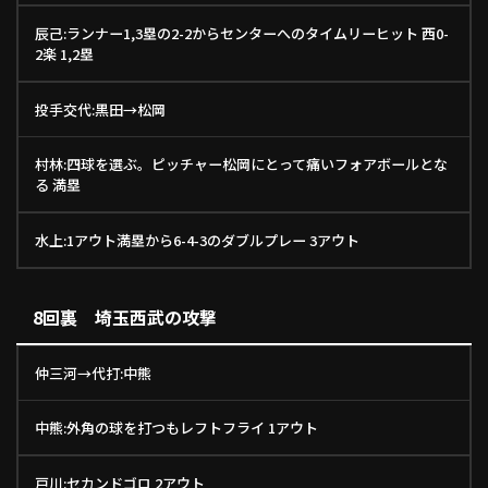
辰己:ランナー1,3塁の2-2からセンターへのタイムリーヒット 西0-
2楽 1,2塁
投手交代:黒田→松岡
村林:四球を選ぶ。ピッチャー松岡にとって痛いフォアボールとな
る 満塁
水上:1アウト満塁から6-4-3のダブルプレー 3アウト
8回裏 埼玉西武の攻撃
仲三河→代打:中熊
中熊:外角の球を打つもレフトフライ 1アウト
戸川:セカンドゴロ 2アウト