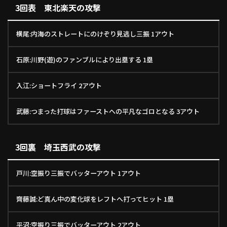
3回表 東北楽天の攻撃
横尾:内海のストレートにのけぞり見逃し三振 1アウト
石原:川野(遊)のファンブルにより出塁する 1塁
入江:ショートフライ 2アウト
武藤:つまった打球はファーストへの平凡なゴロとなる 3アウト
3回裏 埼玉西武の攻撃
戸川:空振り三振でバッターアウト 1アウト
齊藤誠:ど真ん中の変化球をレフトへ打ってヒット 1塁
平沼:空振り三振でバッターアウト 2アウト