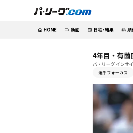
HOME
動画
日程・結果
順
4年目・有薗
パ・リーグ インサ
選手フォーカス