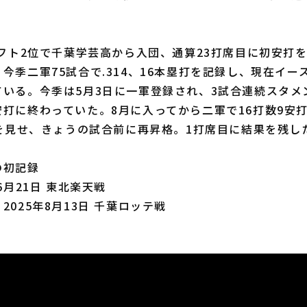
フト2位で千葉学芸高から入団、通算23打席目に初安打
今季二軍75試合で.314、16本塁打を記録し、現在イー
いる。今季は5月3日に一軍登録され、3試合連続スタメ
打に終わっていた。8月に入ってから二軍で16打数9安
れを見せ、きょうの試合前に再昇格。1打席目に結果を残し
の初記録
6月21日 東北楽天戦
2025年8月13日 千葉ロッテ戦