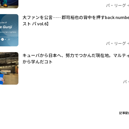
パ・リーグ 
大ファンを公言…… 郡司裕也の背中を押すback numb
スト パ vol.6】
パ・リーグ 
キューバから日本へ、努力でつかんだ現在地。マルテ
から学んだコト
パ
記事提