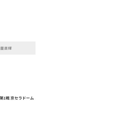
有薗直輝
第1戦 京セラドーム