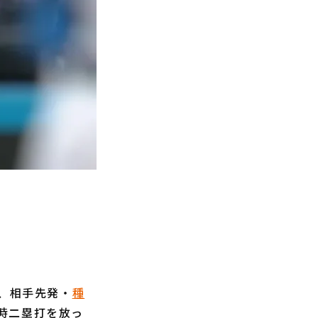
と、相手先発・
種
時二塁打を放っ