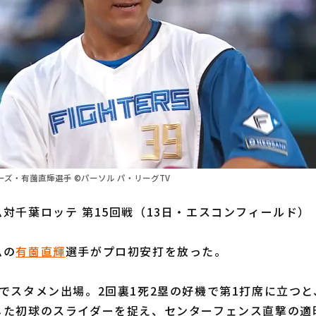
ズ・有薗直輝選手 ©パーソル パ・リーグTV
対千葉ロッテ 第15回戦（13日・エスコンフィールド）
ムの
有薗直輝
選手がプロ初安打を放った。
でスタメン出場。2回裏1死2塁の好機で第1打席に立つ
じた初球のスライダーを捉え、センターフェンス直撃の適