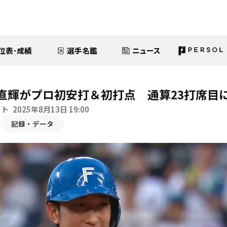
位表･成績
選手名鑑
ニュース
直輝がプロ初安打＆初打点 通算23打席目
イト
2025年8月13日 19:00
記録・データ