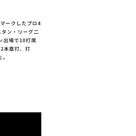
をマークしたプロ4
スタン・リーグ二
ン出場で10打席
打2本塁打、打
た。