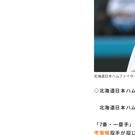
北海道日本ハムファイター
◇北海道日本ハム
北海道日本ハ
「7番・一塁手」
市篤暉
投手が投