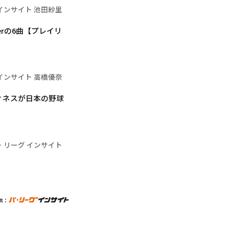
インサイト 池田紗里
erの6曲【プレイリ
インサイト 高橋優奈
ィネスが日本の野球
・リーグ インサイト
供：