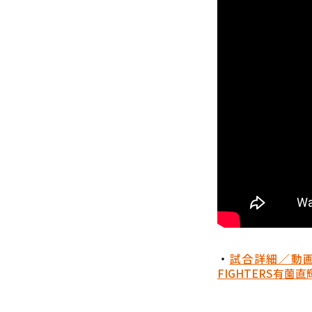
・
試合詳細／動
FIGHTERS
有薗直