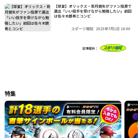
【球宴】オリックス・若月健矢がファン投票で
選出「いい投手を受けながら勉強したい」前回
は佐々木朗希とコンビ
スポーツ報知
2025年7月1日 16:00
記事提供：
特集