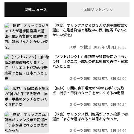
関連ニュース
福岡ソフトバンク
【球宴】オリックスからは３人が選手間投票で
選出…左足首負傷で離脱中の西川龍馬「なんと
かいい姿を」
利用規約
プライバシーポリシー
スポーツ報知
2025年7月3日 16:00
運営会社
（別ウィンドウで開く）
よくある質問
【ソフトバンク】山川穂高が移籍後初のサヨナ
ラ打 リクエスト成功の逆転終幕で首位・日本
ハムと１差
特定商取引法の表示
アルバイト募集
（別ウィンドウで開く
スポーツ報知
2025年7月3日 05:00
【阪神】８回に森下翔太の“神の右手”で先取
点 捕手・甲斐のタッチをかいくぐる神走塁
スポーツ報知
2025年7月2日 20:54
【球宴】オリックス西川龍馬がファン投票で初
選出「まさか選ばれるとは思わなかった」
スポーツ報知
2025年7月1日 16:00