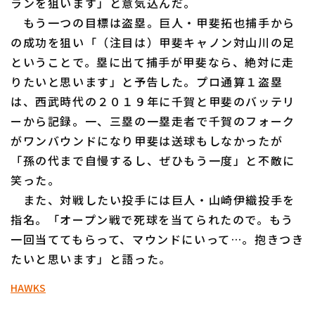
ランを狙います」と意気込んだ。
ファーム東地区
選手名鑑トップ
ニュース
もう一つの目標は盗塁。巨人・甲斐拓也捕手から
ファーム中地区
の成功を狙い「（注目は）甲斐キャノン対山川の足
北海道日本ハムファイターズ
ということで。塁に出て捕手が甲斐なら、絶対に走
ファーム西地区
東北楽天ゴールデンイーグルス
りたいと思います」と予告した。プロ通算１盗塁
交流戦
は、西武時代の２０１９年に千賀と甲斐のバッテリ
埼玉西武ライオンズ
ーから記録。一、三塁の一塁走者で千賀のフォーク
設定
千葉ロッテマリーンズ
がワンバウンドになり甲斐は送球もしなかったが
「孫の代まで自慢するし、ぜひもう一度」と不敵に
オリックス・バファローズ
笑った。
また、対戦したい投手には巨人・山崎伊織投手を
福岡ソフトバンクホークス
指名。「オープン戦で死球を当てられたので。もう
一回当ててもらって、マウンドにいって…。抱きつき
たいと思います」と語った。
HAWKS