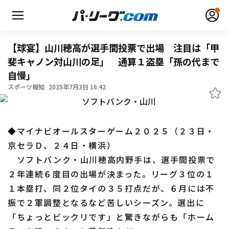
【球宴】山川穂高が選手間投票で出場 注目は「甲
斐キャノン対山川の足」 通算１盗塁「孫の代まで
自慢」
無料アカウント登録
ログイン
スポーツ報知
2025年7月3日 16:42
HOME
◆マイナビオールスターゲーム２０２５（２３日・
動画
京セラＤ、２４日・横浜）
ソフトバンク・山川穂高内野手は、選手間投票で
日程・結果
２年連続６度目の出場が決まった。リーグ３位の１
１本塁打、同２位タイの３５打点だが、６月には不
順位表･成績
振で２軍調整となるなど苦しいシーズン。選出に
1軍公式戦
「ちょっとビックリです」と驚きながらも「ホーム
選手名鑑