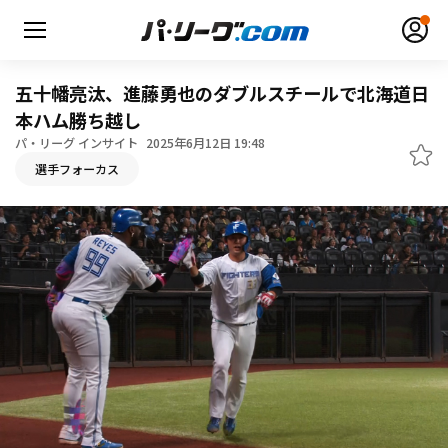
五十幡亮汰、進藤勇也のダブルスチールで北海道日
本ハム勝ち越し
パ・リーグ インサイト
2025年6月12日 19:48
無料アカウント登録
ログイン
選手フォーカス
HOME
動画
日程・結果
順位表･成績
1軍公式戦
選手名鑑