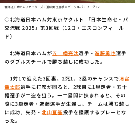
ファーム東地区
選手名鑑トップ
北海道日本ハムファイターズ・進藤勇也選手 ©パーソル パ・リーグTV
ニュース
ファーム中地区
◇北海道日本ハム対東京ヤクルト 「日本生命セ・パ
北海道日本ハムファイターズ
ファーム西地区
交流戦 2025」第3回戦（12日・エスコンフィール
東北楽天ゴールデンイーグルス
ド）
交流戦
埼玉西武ライオンズ
設定
北海道日本ハムが
五十幡亮汰
選手・
進藤勇也
選手
千葉ロッテマリーンズ
のダブルスチールで勝ち越しに成功した。
オリックス・バファローズ
1対1で迎えた3回裏、2死1、3塁のチャンスで
清宮
福岡ソフトバンクホークス
幸太郎
選手に打席が回ると、2球目に1塁走者・五十
幡選手が二盗を狙う。一二塁間に挟まれると、その
隙に3塁走者・進藤選手が生還し、チームは勝ち越し
に成功。先発・
北山亘基
投手を援護するプレーとな
った。