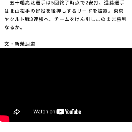
五十幡亮汰選手は5回終了時点で2安打、進藤選手
は北山投手の好投を後押しするリードを披露。東京
ヤクルト戦3連勝へ、チームをけん引しこのまま勝利
なるか。
利用規約
プライバシーポリシー
文・新榮辿道
運営会社
（別ウィンドウで開く）
よくある質問
特定商取引法の表示
アルバイト募集
（別ウィンドウで開く