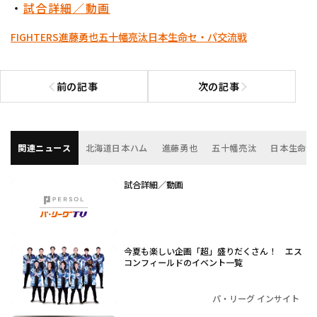
・
試合詳細／動画
FIGHTERS
進藤勇也
五十幡亮汰
日本生命セ・パ交流戦
前の記事
次の記事
前の記事へ
次の記事へ
関連ニュース
北海道日本ハム
進藤勇也
五十幡亮汰
日本生命セ
試合詳細／動画
今夏も楽しい企画「超」盛りだくさん！ エス
コンフィールドのイベント一覧
パ・リーグ インサイト