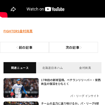
FIGHTERS
金村尚真
前の記事
次の記事
前の記事へ
次の記事へ
関連ニュース
北海道日本ハム
金村尚真
17年目の新球習得。ベテランリリーバー・宮西
尚生の復活をひもとく
パ・リーグ インサイト
チームの主力に返り咲けるか。パ・リーグ6球