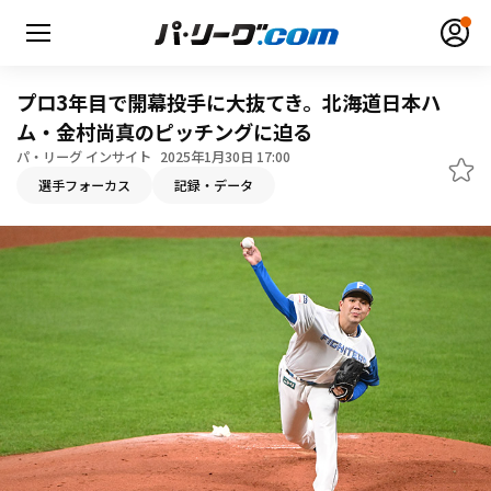
プロ3年目で開幕投手に大抜てき。北海道日本ハ
ム・金村尚真のピッチングに迫る
パ・リーグ インサイト
2025年1月30日 17:00
無料アカウント登録
ログイン
選手フォーカス
記録・データ
HOME
動画
日程・結果
順位表･成績
1軍公式戦
選手名鑑