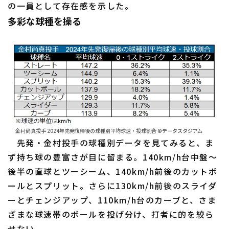
の一員として存在感を示した。
多彩な球種を操る
利用規約
プライバシーポリシー
運営会社
（別ウィンドウで開く）
よくある質問
特定商取引法の表示
アルバイト募集
（別ウィンドウで開く
金村尚真投手 2024年先発復帰後の球種別平均球速・投球割合 ©データスタジアム
先発・金村投手の球種別データを見てみると、ま
ず持ち球の豊富さが目に留まる。140km/h台中盤～
後半の直球とツーシーム、140km/h前後のカットボ
ールとスプリット。さらに130km/h前後のスライダ
ーとチェンジアップ、110km/h台のカーブと、さま
ざまな球速帯のボールを投げ分け、打者に的を絞ら
せない。