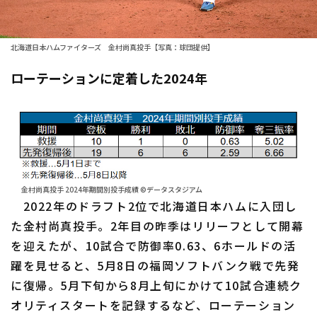
ファーム東地区
選手名鑑トップ
ニュース
ファーム中地区
北海道日本ハムファイターズ
北海道日本ハムファイターズ 金村尚真投手【写真：球団提供】
ファーム西地区
東北楽天ゴールデンイーグルス
ローテーションに定着した2024年
交流戦
埼玉西武ライオンズ
設定
千葉ロッテマリーンズ
オリックス・バファローズ
金村尚真投手 2024年期間別投手成績 ©データスタジアム
福岡ソフトバンクホークス
2022年のドラフト2位で北海道日本ハムに入団し
た金村尚真投手。2年目の昨季はリリーフとして開幕
を迎えたが、10試合で防御率0.63、6ホールドの活
躍を見せると、5月8日の福岡ソフトバンク戦で先発
に復帰。5月下旬から8月上旬にかけて10試合連続ク
オリティスタートを記録するなど、ローテーション