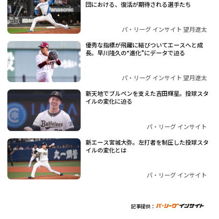
団における、復活が期待される選手たち
パ・リーグ インサイト 望月遼太
優秀な指標が飛躍に結びついてエースへと成
長。早川隆久の“進化”にデータで迫る
パ・リーグ インサイト 望月遼太
新天地でブルペンを支えた吉田輝星。投球スタ
イルの変化に迫る
パ・リーグ インサイト
新エース宮城大弥。左打者を制圧した投球スタ
イルの変化とは
パ・リーグ インサイト
記事提供：