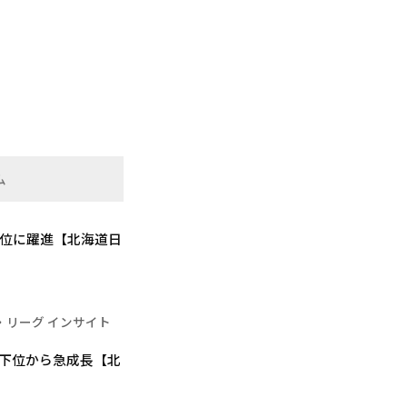
ム
2位に躍進【北海道日
・リーグ インサイト
最下位から急成長【北