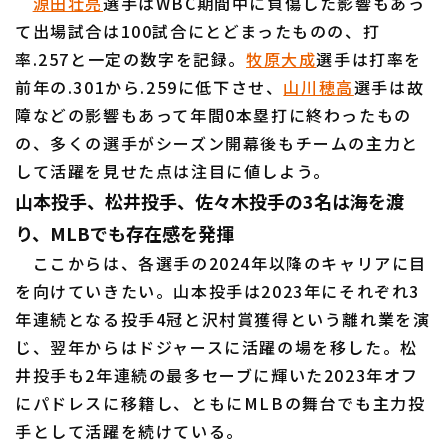
源田壮亮
選手はWBC期間中に負傷した影響もあっ
て出場試合は100試合にとどまったものの、打
率.257と一定の数字を記録。
牧原大成
選手は打率を
前年の.301から.259に低下させ、
山川穂高
選手は故
障などの影響もあって年間0本塁打に終わったもの
の、多くの選手がシーズン開幕後もチームの主力と
して活躍を見せた点は注目に値しよう。
山本投手、松井投手、佐々木投手の3名は海を渡
り、MLBでも存在感を発揮
ここからは、各選手の2024年以降のキャリアに目
を向けていきたい。山本投手は2023年にそれぞれ3
年連続となる投手4冠と沢村賞獲得という離れ業を演
じ、翌年からはドジャースに活躍の場を移した。松
井投手も2年連続の最多セーブに輝いた2023年オフ
にパドレスに移籍し、ともにMLBの舞台でも主力投
手として活躍を続けている。