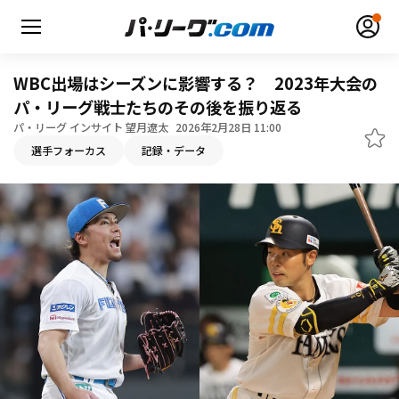
WBC出場はシーズンに影響する？ 2023年大会の
パ・リーグ戦士たちのその後を振り返る
パ・リーグ インサイト 望月遼太
2026年2月28日 11:00
選手フォーカス
記録・データ
無料アカウント登録
ログイン
HOME
動画
日程・結果
順位表･成績
1軍公式戦
選手名鑑