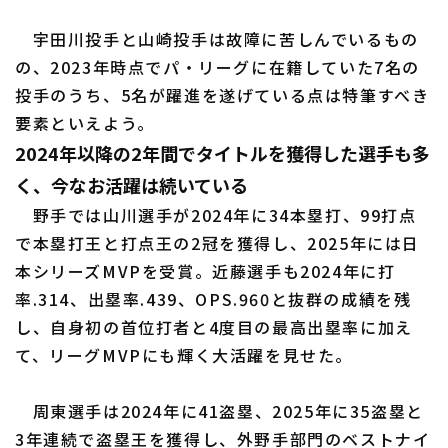
宇田川投手と山崎投手は故障に苦しんでいるもの
の、2023年時点でパ・リーグに在籍していた7名の
投手のうち、5名が躍進を遂げている点は特筆すべき
要素といえよう。
2024年以降の2年間でタイトルを獲得した選手も多
く、今なお活躍は続いている
野手では山川選手が2024年に34本塁打、99打点
で本塁打王と打点王の2冠を獲得し、2025年には日
本シリーズMVPを受賞。近藤選手も2024年に打
率.314、出塁率.439、OPS.960と抜群の成績を残
し、自身初の首位打者と4度目の最高出塁率に加え
て、リーグMVPにも輝く大活躍を見せた。
周東選手は2024年に41盗塁、2025年に35盗塁と
3年連続で盗塁王を獲得し、外野手部門のベストナイ