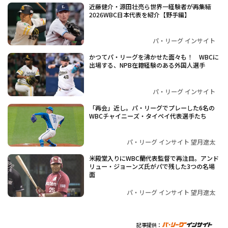
近藤健介・源田壮亮ら世界一経験者が再集結
2026WBC日本代表を紹介【野手編】
パ・リーグ インサイト
かつてパ・リーグを沸かせた面々も！ WBCに
出場する、NPB在籍経験のある外国人選手
パ・リーグ インサイト
「再会」近し。パ・リーグでプレーした6名の
WBCチャイニーズ・タイペイ代表選手たち
パ・リーグ インサイト 望月遼太
米殿堂入りにWBC蘭代表監督で再注目。アンド
リュー・ジョーンズ氏がパで残した3つの名場
面
パ・リーグ インサイト 望月遼太
記事提供：