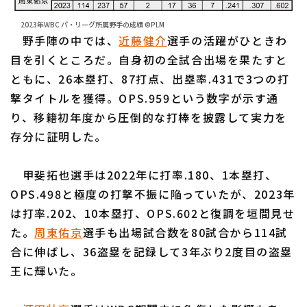
2023年WBC パ・リーグ所属野手の成績 ©PLM
野手陣の中では、
近藤健介
選手の活躍がひときわ
目を引くところだ。自身初の全試合出場を果たすと
ともに、26本塁打、87打点、出塁率.431で3つの打
撃タイトルを獲得。OPS.959という数字が示す通
り、移籍初年度から圧倒的な打棒を披露して実力を
存分に証明した。
甲斐拓也選手は2022年に打率.180、1本塁打、
OPS.498と極度の打撃不振に陥っていたが、2023年
は打率.202、10本塁打、OPS.602と復調を垣間見せ
た。
周東佑京
選手も出場試合数を80試合から114試
合に伸ばし、36盗塁を記録して3年ぶり2度目の盗塁
王に輝いた。