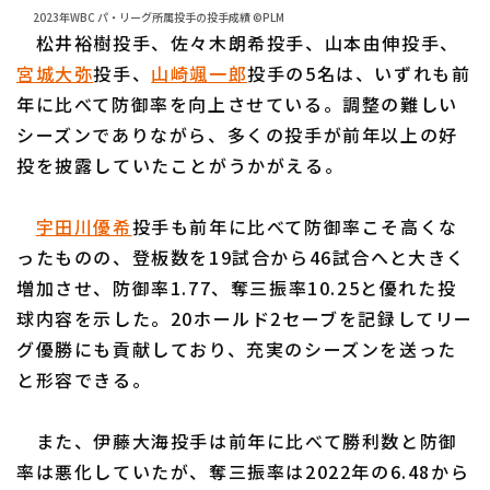
2023年WBC パ・リーグ所属投手の投手成績 ©PLM
松井裕樹投手、佐々木朗希投手、山本由伸投手、
宮城大弥
投手、
山崎颯一郎
投手の5名は、いずれも前
年に比べて防御率を向上させている。調整の難しい
シーズンでありながら、多くの投手が前年以上の好
投を披露していたことがうかがえる。
宇田川優希
投手も前年に比べて防御率こそ高くな
ったものの、登板数を19試合から46試合へと大きく
増加させ、防御率1.77、奪三振率10.25と優れた投
球内容を示した。20ホールド2セーブを記録してリー
グ優勝にも貢献しており、充実のシーズンを送った
と形容できる。
また、伊藤大海投手は前年に比べて勝利数と防御
率は悪化していたが、奪三振率は2022年の6.48から