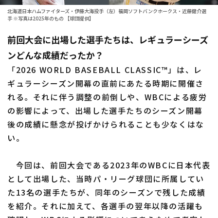
北海道日本ハムファイターズ・伊藤大海投手（左）福岡ソフトバンクホークス・近藤健介選
ファーム東地区
選手名鑑トップ
手 ※写真は2025年のもの 【球団提供】
ニュース
ファーム中地区
前回大会に出場した選手たちは、レギュラーシーズ
北海道日本ハムファイターズ
ファーム西地区
ンどんな成績だったか？
東北楽天ゴールデンイーグルス
「2026 WORLD BASEBALL CLASSIC™」は、レ
交流戦
ギュラーシーズン開幕の直前にあたる時期に開催さ
埼玉西武ライオンズ
設定
れる。それに伴う調整の前倒しや、WBCによる疲労
千葉ロッテマリーンズ
の影響によって、出場した選手たちのシーズン開幕
後の成績に懸念が投げかけられることも少なくはな
オリックス・バファローズ
い。
福岡ソフトバンクホークス
今回は、前回大会である2023年のWBCに日本代表
として出場した、当時パ・リーグ球団に所属してい
た13名の選手たちが、同年のシーズンで残した成績
を紹介。それに加えて、各選手の翌年以降の活躍も