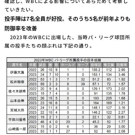
確認し、WBCによる影響についてあらためて考察し
ていきたい。
投手陣は7名全員が好投。そのうち5名が前年よりも
防御率を改善
利用規約
プライバシーポリシー
2023年のWBCに出場した、当時パ・リーグ球団所
属の投手たちの顔ぶれは下記の通り。
運営会社
（別ウィンドウで開く）
よくある質問
特定商取引法の表示
アルバイト募集
（別ウィンドウで開く