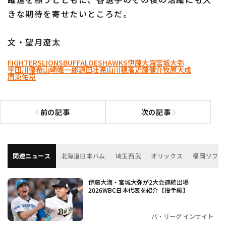
きな期待を寄せたいところだ。
文・望月遼太
FIGHTERS
LIONS
BUFFALOES
HAWKS
伊藤大海
宮城大弥
宇田川優希
山崎颯一郎
源田壮亮
山川穂高
近藤健介
牧原大成
周東佑京
前の記事
次の記事
前の記事へ
次の記事へ
関連ニュース
北海道日本ハム
埼玉西武
オリックス
福岡ソフト
伊藤大海・宮城大弥が2大会連続出場
2026WBC日本代表を紹介【投手編】
パ・リーグ インサイト