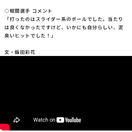
◇蛭間選手 コメント
「打ったのはスライダー系のボールでした。当たり
は良くなかったですけど、いかにも自分らしい、泥
臭いヒットでした！」
利用規約
プライバシーポリシー
文・飯田彩花
運営会社
（別ウィンドウで開く）
よくある質問
特定商取引法の表示
アルバイト募集
（別ウィンドウで開く