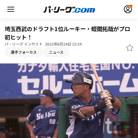
埼玉西武のドラフト1位ルーキー・蛭間拓哉がプロ
初ヒット！
パ・リーグ インサイト
2023年6月24日 15:34
無料アカウント登録
ログイン
選手フォーカス
ニュース
HOME
動画
日程・結果
順位表･成績
1軍公式戦
選手名鑑