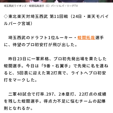
ファーム東地区
選手名鑑トップ
埼玉西武ライオンズ・蛭間拓哉選手（C）パーソル パ・リーグTV
ニュース
ファーム中地区
◇東北楽天対埼玉西武 第11回戦（24日・楽天モバイ
北海道日本ハムファイターズ
ファーム西地区
ルパーク宮城）
東北楽天ゴールデンイーグルス
交流戦
埼玉西武のドラフト1位ルーキー・
蛭間拓哉
選手
埼玉西武ライオンズ
設定
に、待望のプロ初安打が飛び出した。
千葉ロッテマリーンズ
昨日23日に一軍昇格、プロ初先発出場を果たした
オリックス・バファローズ
蛭間選手。今日は「9番・右翼手」で先発に名を連ね
福岡ソフトバンクホークス
ると、5回表に迎えた第2打席で、ライトへプロ初安
打をマークした。
二軍40試合で打率.297、2本塁打、22打点の成績
を残した蛭間選手。得点力不足に悩むチームの起爆
剤となれるか。