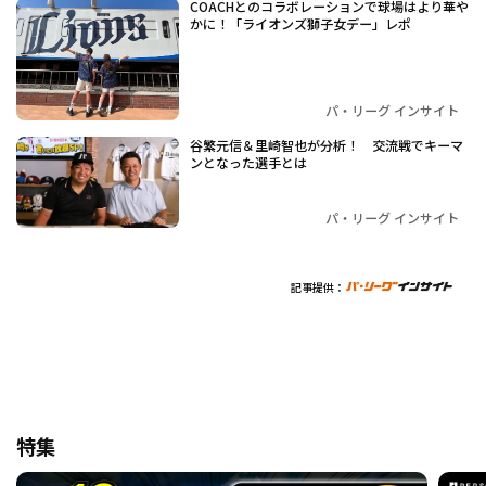
COACHとのコラボレーションで球場はより華や
かに！「ライオンズ獅子女デー」レポ
パ・リーグ インサイト
谷繁元信＆里崎智也が分析！ 交流戦でキーマ
ンとなった選手とは
パ・リーグ インサイト
記事提供：
特集