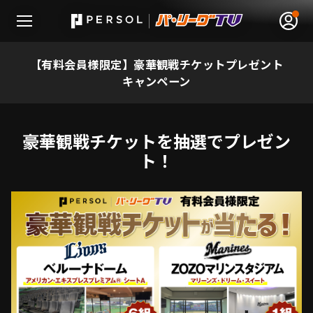
【有料会員様限定】豪華観戦チケットプレゼント
キャンペーン
無料アカウント登録
ログイン
豪華観戦チケットを抽選でプレゼン
ト！
HOME
動画
日程･結果
順位表･成績
1軍公式戦
選手名鑑