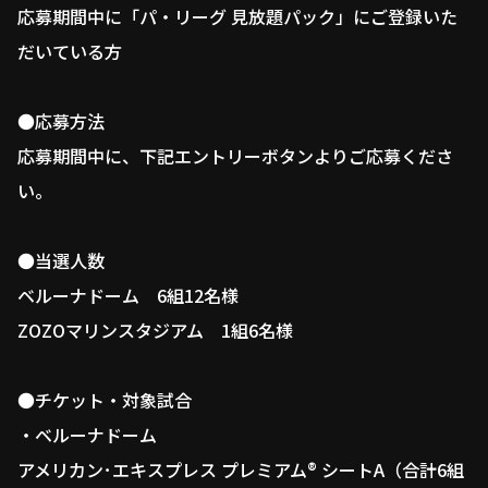
応募期間中に「パ・リーグ 見放題パック」にご登録いた
利用規約
プライバシーポリシー
だいている方
運営会社
（別ウィンドウで開く）
よくある質問
●応募方法
特定商取引法の表示
アルバイト募集
（別ウィンドウで開く
応募期間中に、下記エントリーボタンよりご応募くださ
い。
動画を検索（選手・チーム・プレー内容…）
●当選人数
ベルーナドーム 6組12名様
ZOZOマリンスタジアム 1組6名様
●チケット・対象試合
・ベルーナドーム
アメリカン･エキスプレス プレミアム® シートA（合計6組