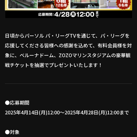
ファーム東地区
選手名鑑トップ
ニュース
北海道日本ハムファイターズ
ファーム中地区
東北楽天ゴールデンイーグルス
ファーム西地区
埼玉西武ライオンズ
日頃からパーソル パ・リーグTVを通じて、パ・リーグを
千葉ロッテマリーンズ
応援してくださる皆様への感謝を込めて、有料会員様を対
設定
交流戦
オリックス・バファローズ
象に、ベルーナドーム、ZOZOマリンスタジアムの豪華観
福岡ソフトバンクホークス
戦チケットを抽選でプレゼントいたします！
●応募期間
2025年4月14日(月)12:00〜2025年4月28日(月)12:00まで
●対象