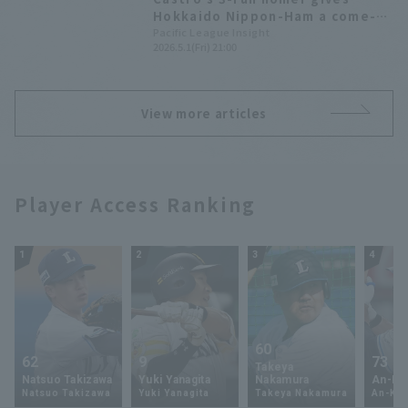
Hokkaido Nippon-Ham a come-
from-behind win! Takayuki Kato
Pacific League Insight
2026.5.1(Fri) 21:00
earns his 3rd win.
View more articles
Player Access Ranking
1
2
3
4
60
62
9
73
Takeya
Natsuo Takizawa
Yuki Yanagita
Nakamura
An-Ko 
Natsuo Takizawa
Yuki Yanagita
Takeya Nakamura
An-Ko 