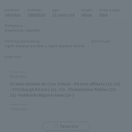
Minor Eastern Division
position
birthday
age
height
body weight
Player Directory Top
News
infielder
1999/03/21
27 years old
183cm
92kg
Minor Central Division
Hokkaido Nippon-Ham Fighters
Birthplace
dominican republic
Minor Western Division
Tohoku Rakuten Golden Eagles
Pitching and batting
Blood type
Interleague games
right-handed pitcher / right-handed hitter
-
Saitama Seibu Lions
Setting
Draft Year
-
Chiba Lotte Marines
Orix Buffaloes
Biography
Vitalina Moldan de Cruz School - Pirates affiliate (16-19)
Fukuoka SoftBank Hawks
- Pittsburgh Pirates (21-23) - Philadelphia Phillies (23-
25) -Hokkaido Nippon-Ham (26-)
Titles won
favorite