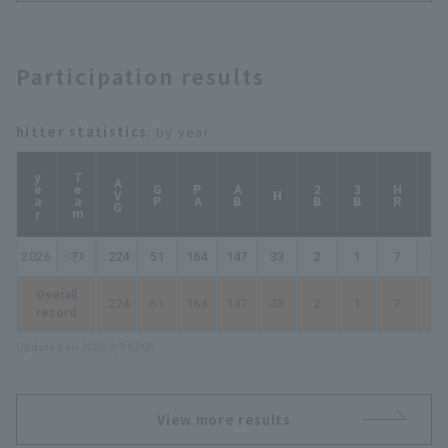
Participation results
hitter statistics
: by year
year
Team
AVG
GP
PA
AB
2B
3B
HR
TB
H
2026
.224
51
164
147
33
2
1
7
58
Overall
.224
51
164
147
33
2
1
7
58
record
Updated on 2026/8/9 03:08
View more results