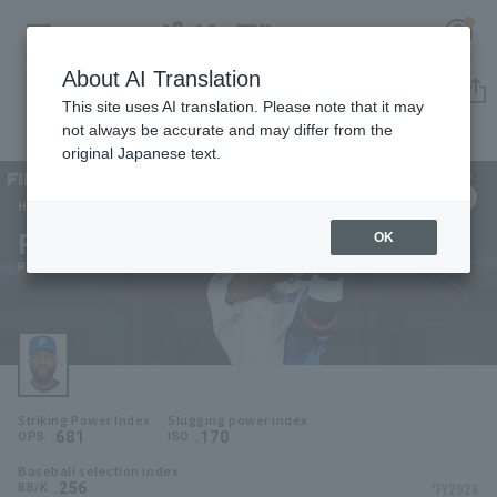
About AI Translation
Player Directory
This site uses AI translation. Please note that it may
not always be accurate and may differ from the
original Japanese text.
6
Register for a free
Log in
account
Hokkaido Nippon-Ham Fighters
Rodolfo Castro
OK
HOME
Rodolfo Castro
Video
Schedule
Striking Power Index
Slugging power index
Stats
.681
.170
OPS
ISO
Baseball selection index
First team Regular season
Player Directory
.256
*FY2026
BB/K