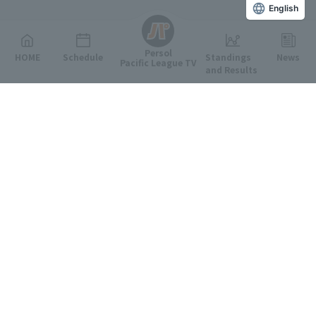
English
Persol
HOME
Schedule
Standings
News
Pacific League TV
and Results
Featured