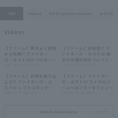
TOP
Videos
Participation results
article
Videos
Terms of service
Privacy Policy
【ファーム】幸先よく初回
【ファーム】好走塁!! フ
01:02
00:52
Operating company
(opens in a new window)
FAQ
から先制!! ファイター
ァイターズ・カストロ 相
ズ・カストロがソロホーム
手の守備の隙をついて2塁
Display of Specified Commercial
Part-time job recruitment
(opens in 
ランを放つ!! 2026年8月6
2026 . 08.06 . (木) 13:20
へ進塁!! 2026年8月4日
2026 . 08.04 . (火) 13:50
Transactions Act
日 北海道日本ハムファイ
北海道日本ハムファイター
【ファーム】初球を放り込
【ファーム】ファイター
ターズ 対 ハヤテベンチャ
ズ 対 ハヤテベンチャーズ
00:57
00:39
んだ!! ファイターズ・カ
ズ・カストロ ファウルゾ
ーズ静岡
静岡
ストロ レフトスタンドへ
ーンへのフライをフェンス
の2ランホームラン!!
2026 . 07.18 . (土) 13:35
恐れずナイスキャッチ!!
2026 . 07.16 . (木) 16:05
2026年7月18日 北海道日
2026年7月16日 北海道日
本ハムファイターズ 対 横
本ハムファイターズ 対 東
浜DeNAベイスターズ
京ヤクルトスワローズ
Watch more videos