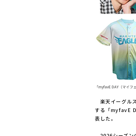
「myfavE DAY（マイフ
楽天イーグルス
する「myfavE
表した。
2026シーズン