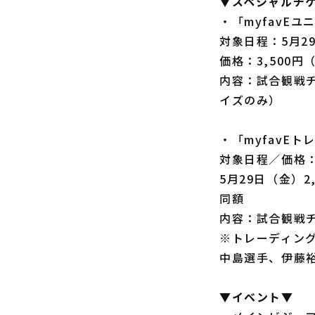
▼スペシャルチ
・「myfavE
対象日程：5月2
価格：3,500
内容：試合観戦チ
イズのみ）
・「myfavE
対象日程／価格
5月29日（金）2
同額
内容：試合観戦
※トレーディン
中島選手、伊藤
▼イベント▼