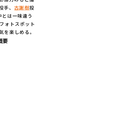
投手、
古謝樹
投
中とは一味違う
たフォトスポット
気を楽しめる。
概要