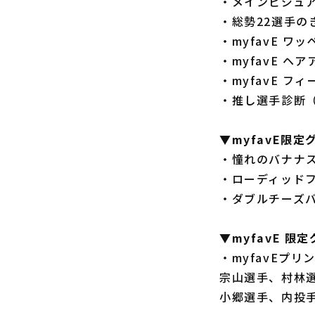
・メインビジュ
・総勢22選手の
・myfavE ワ
・myfavE ヘ
・myfavE フ
・推し選手診断
▼myfavE限
・憧れのバナナス
・ローディッドフ
・ダブルチーズバ
▼myfavE 限
・myfavEプリ
宗山選手、村林
小郷選手、内投