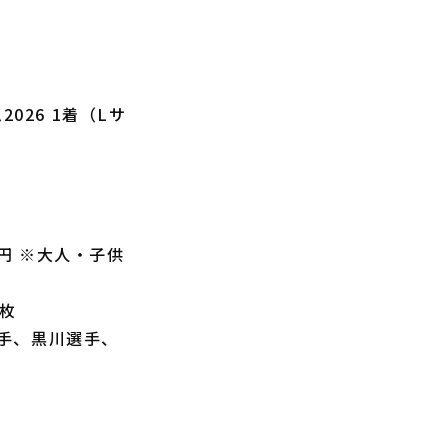
026 1着（Lサ
0円 ※大人・子供
枚
手、黒川選手、