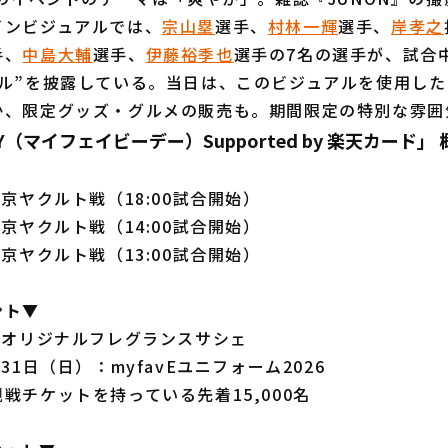
インビジュアルでは、
宗山塁
選手、
村林一輝
選手、
岸孝之
手、
中島大輔
選手、
伊藤裕季也
選手の7名の選手が、試合
イル”を披露している。当日は、このビジュアルを使用し
か、限定グッズ・グルメの販売も。期間限定の特別な雰囲
AY（マイフェイビーデー）Supported by 楽天カード」 
東京ヤクルト戦（18:00試合開始）
東京ヤクルト戦（14:00試合開始）
東京ヤクルト戦（13:00試合開始）
ント▼
：オリジナルフレグランスサシェ
31日（日）：myfavEユニフォーム2026
戦チケットを持っている先着15,000名