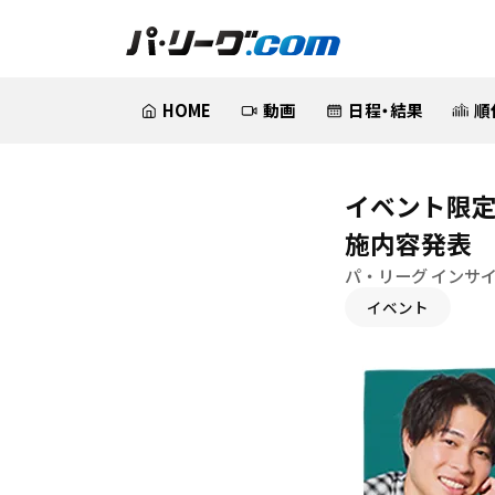
HOME
動画
日程・結果
順
イベント限定
施内容発表
パ・リーグ インサ
イベント