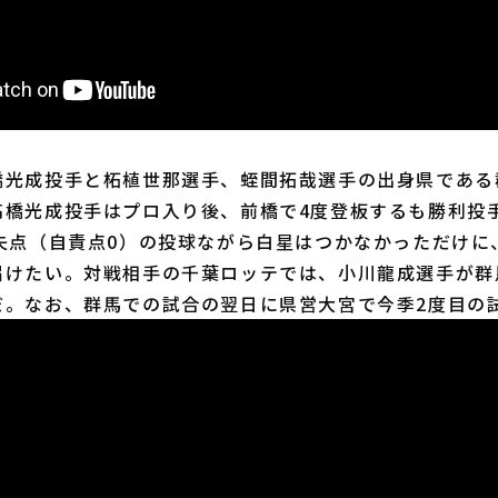
光成投手と柘植世那選手、蛭間拓哉選手の出身県である
高橋光成投手はプロ入り後、前橋で4度登板するも勝利投
1失点（自責点0）の投球ながら白星はつかなかっただけに
届けたい。対戦相手の千葉ロッテでは、小川龍成選手が群
だ。なお、群馬での試合の翌日に県営大宮で今季2度目の