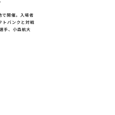
。
地で開催。入場者
フトバンクと対戦
選手、小森航大