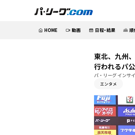
HOME
動画
日程・結果
順
東北、九州、
行われるパ
パ・リーグ インサ
エンタメ