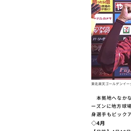
東北楽天ゴールデンイー
本拠地へなかな
ーズンに地方球
身選手もピック
◇4月