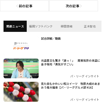
前の記事
次の記事
前の記事へ
次の記事へ
関連ニュース
福岡ソフトバンク
柳田悠岐
正木智也
試合詳細／動画
元盗塁王も驚き「速っ！」 周東佑京の本盗に
金子侑司「勇気がすごい」
パ・リーグ インサイト
見た目もかわいい和スイーツ 牧原大成のあま
おう苺大福串【パ・リーググルメ部 #16】
パ・リーグ インサイト