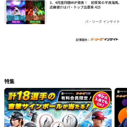
3、4月度月間MVP発表！ 初受賞の平良海馬、
近藤健介はパ・トップ出塁率.425
パ・リーグ インサイト
記事提供：
特集