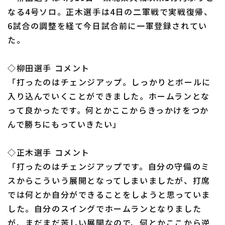
なる4号ソロ。正木選手は4日の二軍戦で実戦復帰、
6試合の調整を経て今日試合前に一軍登録されてい
た。
利用規約
プライバシーポリシー
◇柳田選手 コメント
「打ったのはチェンジアップ。しっかりとボールに
運営会社
（別ウィンドウで開く）
よくある質問
入り込んでいくことができました。ホームランとな
って良かったです。何とかここからきっかけをつか
特定商取引法の表示
アルバイト募集
（別ウィンドウで開く
んで勝ちにもっていきたい」
◇正木選手 コメント
「打ったのはチェンジアップです。自分の守備のミ
スからこういう展開となってしまいましたが、打席
では何とか自分ができることをしようと思っていま
した。自分のスイングでホームランとなりました
が、まだまだ苦しい展開なので、何とかここから逆