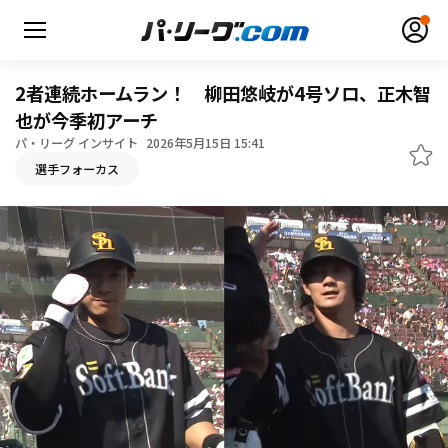
2者連続ホームラン！ 柳田悠岐が4号ソロ、正木智
也が今季初アーチ
パ・リーグ インサイト
2026年5月15日 15:41
無料アカウント登録
ログイン
選手フォーカス
HOME
動画
日程・結果
順位表･成績
1軍公式戦
選手名鑑