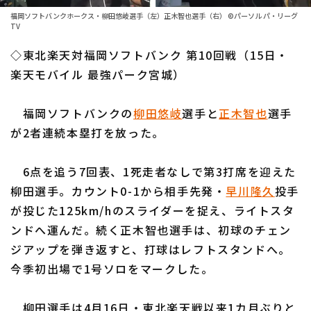
ファーム東地区
選手名鑑トップ
福岡ソフトバンクホークス・柳田悠岐選手（左）正木智也選手（右） ©パーソル パ・リーグ
ニュース
TV
ファーム中地区
北海道日本ハムファイターズ
◇東北楽天対福岡ソフトバンク 第10回戦（15日・
ファーム西地区
楽天モバイル 最強パーク宮城）
東北楽天ゴールデンイーグルス
交流戦
埼玉西武ライオンズ
福岡ソフトバンクの
柳田悠岐
選手と
正木智也
選手
設定
が2者連続本塁打を放った。
千葉ロッテマリーンズ
オリックス・バファローズ
6点を追う7回表、1死走者なしで第3打席を迎えた
柳田選手。カウント0-1から相手先発・
早川隆久
投手
福岡ソフトバンクホークス
が投じた125km/hのスライダーを捉え、ライトスタ
ンドへ運んだ。続く正木智也選手は、初球のチェン
ジアップを弾き返すと、打球はレフトスタンドへ。
今季初出場で1号ソロをマークした。
柳田選手は4月16日・東北楽天戦以来1カ月ぶりと