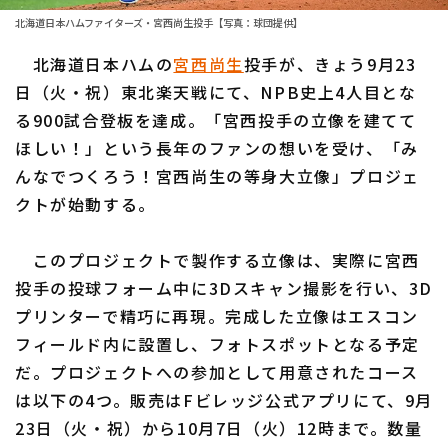
北海道日本ハムファイターズ・宮西尚生投手【写真：球団提供】
ファーム東地区
選手名鑑トップ
ニュース
北海道日本ハムの
宮西尚生
投手が、きょう9月23
ファーム中地区
北海道日本ハムファイターズ
日（火・祝）東北楽天戦にて、NPB史上4人目とな
ファーム西地区
る900試合登板を達成。「宮西投手の立像を建てて
東北楽天ゴールデンイーグルス
ほしい！」という長年のファンの想いを受け、「み
交流戦
埼玉西武ライオンズ
んなでつくろう！宮西尚生の等身大立像」プロジェ
設定
クトが始動する。
千葉ロッテマリーンズ
オリックス・バファローズ
このプロジェクトで製作する立像は、実際に宮西
投手の投球フォーム中に3Dスキャン撮影を行い、3D
福岡ソフトバンクホークス
プリンターで精巧に再現。完成した立像はエスコン
フィールド内に設置し、フォトスポットとなる予定
だ。プロジェクトへの参加として用意されたコース
は以下の4つ。販売はFビレッジ公式アプリにて、9月
23日（火・祝）から10月7日（火）12時まで。数量