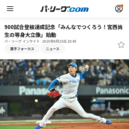
900試合登板達成記念「みんなでつくろう！宮西尚
生の等身大立像」始動
パ・リーグ インサイト
2025年9月23日 20:45
選手フォーカス
ニュース
無料アカウント登録
ログイン
HOME
動画
日程・結果
順位表･成績
1軍公式戦
選手名鑑