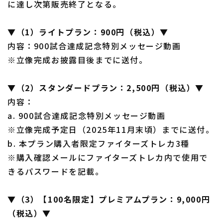
に達し次第販売終了となる。
▼（1）ライトプラン：900円（税込）▼
内容：900試合達成記念特別メッセージ動画
※立像完成お披露目後までに送付。
利用規約
プライバシーポリシー
▼（2）スタンダードプラン：2,500円（税込）▼
運営会社
（別ウィンドウで開く）
よくある質問
内容：
a. 900試合達成記念特別メッセージ動画
特定商取引法の表示
アルバイト募集
（別ウィンドウで開く
※立像完成予定日（2025年11月末頃）までに送付。
b. 本プラン購入者限定ファイターズトレカ3種
※購入確認メールにファイターズトレカ内で使用で
きるパスワードを記載。
▼（3）【100名限定】プレミアムプラン：9,000円
（税込）▼