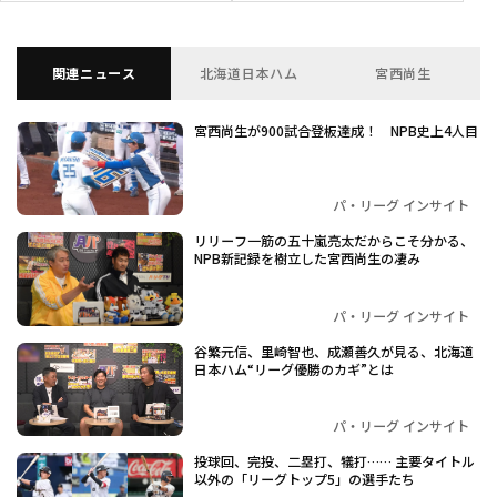
関連ニュース
北海道日本ハム
宮西尚生
宮西尚生が900試合登板達成！ NPB史上4人目
パ・リーグ インサイト
リリーフ一筋の五十嵐亮太だからこそ分かる、
NPB新記録を樹立した宮西尚生の凄み
パ・リーグ インサイト
谷繁元信、里崎智也、成瀬善久が見る、北海道
日本ハム“リーグ優勝のカギ”とは
パ・リーグ インサイト
投球回、完投、二塁打、犠打…… 主要タイトル
以外の「リーグトップ5」の選手たち