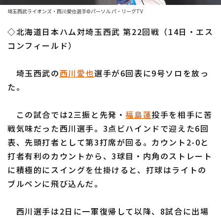
ファーム東地区
選手名鑑トップ
埼玉西武ライオンズ・西川愛也選手©パーソル パ・リーグTV
ニュース
ファーム中地区
◇北海道日本ハム対埼玉西武 第22回戦（14日・エス
北海道日本ハムファイターズ
ファーム西地区
コンフィールド）
東北楽天ゴールデンイーグルス
交流戦
埼玉西武の
西川愛也
選手が6回表に9号ソロを放っ
埼玉西武ライオンズ
設定
た。
千葉ロッテマリーンズ
この試合では2三振と先発・
福島蓮
投手を相手に苦
オリックス・バファローズ
戦気味だった西川選手。3点ビハインドで迎えた6回
福岡ソフトバンクホークス
表、先頭打者として第3打席が回る。カウント2-0と
打者有利のカウントから、3球目・内角のストレート
に積極的にスイングを仕掛けると、打球はライトの
ブルペンに飛び込んだ。
西川選手は2日に一軍復帰して以降、8試合に出場