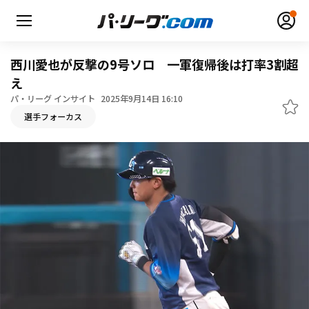
西川愛也が反撃の9号ソロ 一軍復帰後は打率3割超
え
パ・リーグ インサイト
2025年9月14日 16:10
無料アカウント登録
ログイン
選手フォーカス
HOME
動画
日程・結果
順位表･成績
1軍公式戦
選手名鑑