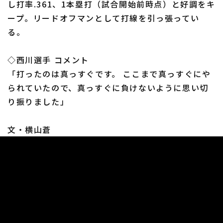
し打率.361、1本塁打（試合開始前時点）と好調をキ
ープ。リードオフマンとして打線を引っ張ってい
る。
◇西川選手 コメント
利用規約
プライバシーポリシー
「打ったのは真っすぐです。 ここまで真っすぐにや
られていたので、真っすぐに負けないように思い切
運営会社
（別ウィンドウで開く）
よくある質問
り振りました」
特定商取引法の表示
アルバイト募集
（別ウィンドウで開く
文・横山蒼