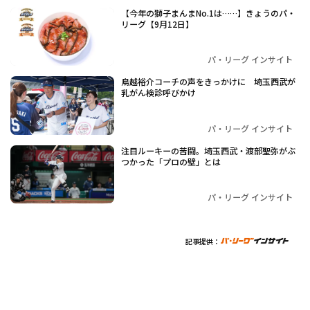
【今年の獅子まんまNo.1は……】きょうのパ・
リーグ【9月12日】
パ・リーグ インサイト
鳥越裕介コーチの声をきっかけに 埼玉西武が
乳がん検診呼びかけ
パ・リーグ インサイト
注目ルーキーの苦闘。埼玉西武・渡部聖弥がぶ
つかった「プロの壁」とは
パ・リーグ インサイト
記事提供：