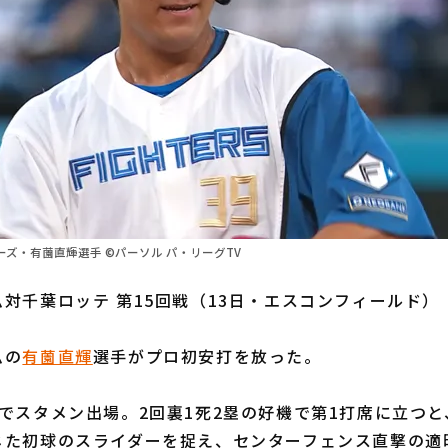
ズ・有薗直輝選手 ©パーソル パ・リーグTV
対千葉ロッテ 第15回戦（13日・エスコンフィールド）
ムの
有薗直輝
選手がプロ初安打を放った。
でスタメン出場。2回裏1死2塁の好機で第1打席に立つ
じた初球のスライダーを捉え、センターフェンス直撃の適