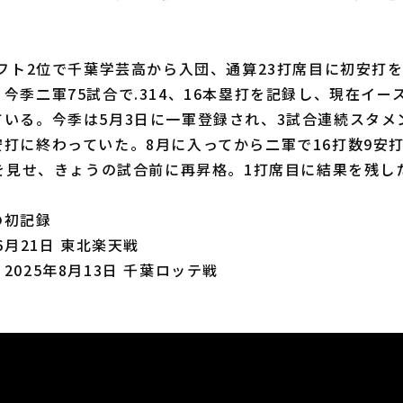
フト2位で千葉学芸高から入団、通算23打席目に初安打
今季二軍75試合で.314、16本塁打を記録し、現在イー
いる。今季は5月3日に一軍登録され、3試合連続スタメ
打に終わっていた。8月に入ってから二軍で16打数9安
れを見せ、きょうの試合前に再昇格。1打席目に結果を残し
の初記録
6月21日 東北楽天戦
2025年8月13日 千葉ロッテ戦