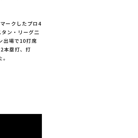
をマークしたプロ4
スタン・リーグ二
ン出場で10打席
打2本塁打、打
た。