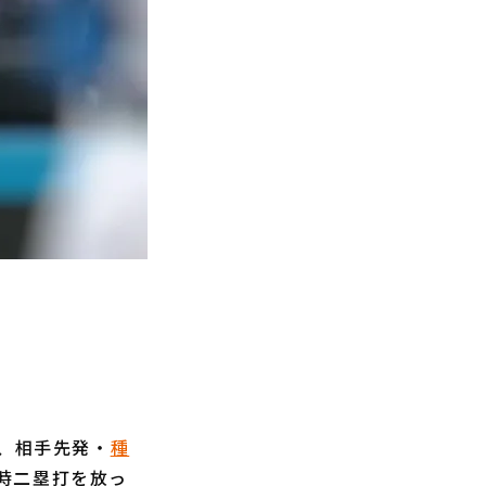
と、相手先発・
種
時二塁打を放っ