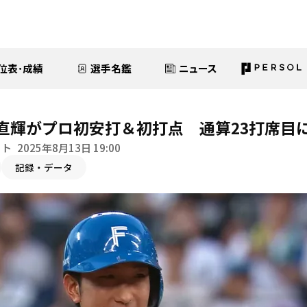
位表･成績
選手名鑑
ニュース
直輝がプロ初安打＆初打点 通算23打席目
イト
2025年8月13日 19:00
記録・データ