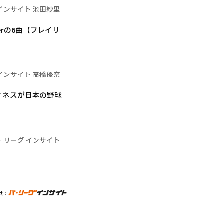
インサイト 池田紗里
erの6曲【プレイリ
インサイト 高橋優奈
ィネスが日本の野球
・リーグ インサイト
供：