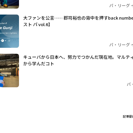
パ・リーグ 
大ファンを公言…… 郡司裕也の背中を押すback numb
スト パ vol.6】
パ・リーグ 
キューバから日本へ、努力でつかんだ現在地。マルテ
から学んだコト
パ
記事提