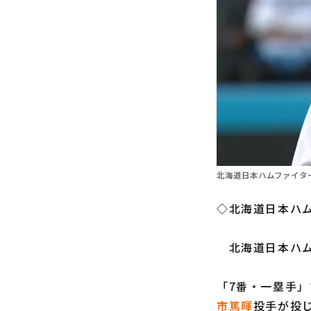
北海道日本ハムファイター
◇北海道日本ハム
北海道日本ハ
「7番・一塁手」
市篤暉
投手が投