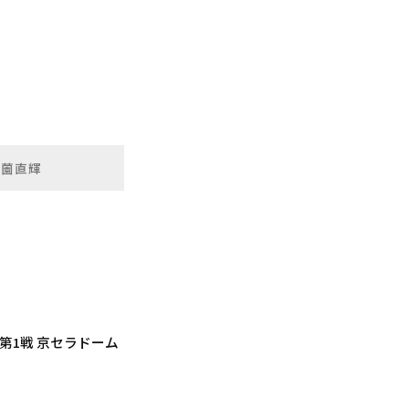
有薗直輝
第1戦 京セラドーム