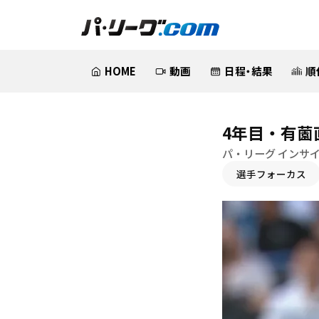
HOME
動画
日程・結果
順
4年目・有薗
パ・リーグ インサ
選手フォーカス