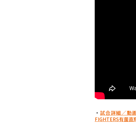
・
試合詳細／動
FIGHTERS
有薗直