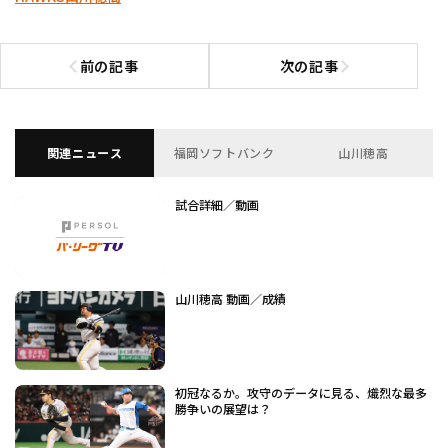
前の記事
次の記事
前の記事へ
次の記事へ
関連ニュース
福岡ソフトバンク
山川穂高
試合詳細／動画
山川穂高 動画／成績
初冠なるか。攻守のデータに見る、熾烈な最多
勝争いの展望は？