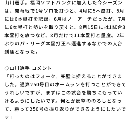
山川選手。福岡ソフトバンクに加入した今シーズン
は、開幕戦で1号ソロを打つと、4月に5本塁打、5月
には6本塁打を記録。6月はノーアーチだったが、7月
に6本塁打と勢いを取り戻すと、8月15日には1試合3
本塁打を放つなど、8月だけで11本塁打と量産。2年
利用規約
プライバシーポリシー
ぶりのパ・リーグ本塁打王へ邁進するなかでの大台
到達となった。
運営会社
（別ウィンドウで開く）
よくある質問
特定商取引法の表示
アルバイト募集
（別ウィンドウで開く
◇山川選手 コメント
「打ったのはフォーク。完璧に捉えることができま
した。通算250号目のホームランを打つことができて
うれしいですが、まずはこの試合を勝ちにもってい
けるようにしたいです。何とか反撃ののろしとなっ
て、勝って250号の振り返りができるようにしたいで
す」