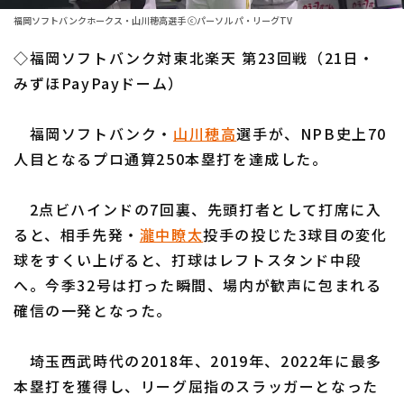
ファーム東地区
選手名鑑トップ
福岡ソフトバンクホークス・山川穂高選手 ⓒパーソル パ・リーグTV
ニュース
ファーム中地区
◇福岡ソフトバンク対東北楽天 第23回戦（21日・
北海道日本ハムファイターズ
ファーム西地区
みずほPayPayドーム）
東北楽天ゴールデンイーグルス
交流戦
福岡ソフトバンク・
山川穂高
選手が、NPB史上70
埼玉西武ライオンズ
設定
人目となるプロ通算250本塁打を達成した。
千葉ロッテマリーンズ
2点ビハインドの7回裏、先頭打者として打席に入
オリックス・バファローズ
ると、相手先発・
瀧中瞭太
投手の投じた3球目の変化
福岡ソフトバンクホークス
球をすくい上げると、打球はレフトスタンド中段
へ。今季32号は打った瞬間、場内が歓声に包まれる
確信の一発となった。
埼玉西武時代の2018年、2019年、2022年に最多
本塁打を獲得し、リーグ屈指のスラッガーとなった