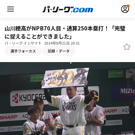
山川穂高がNPB70人目・通算250本塁打！「完璧
に捉えることができました」
パ・リーグ インサイト
2024年9月21日 20:31
無料アカウント登録
ログイン
選手フォーカス
記録・データ
HOME
動画
日程・結果
順位表･成績
1軍公式戦
選手名鑑