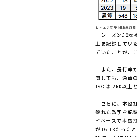
レイエス選手 MLB年度別指
シーズン30本塁打
上を記録してい
ていたことが、
また、長打率か
関しても、通算の
ISOは.260
さらに、本塁打を
優れた数字を記録
イペースで本塁打
が16.18だっ