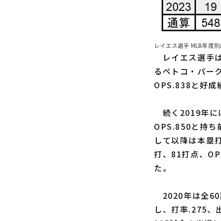
レイエス選手 MLB年度別成
レイエス選手は
るペトコ・パーク
OPS.838と
続く2019年に
OPS.850と
して以降は本塁打
打、81打点、O
た。
2020年は全6
し、打率.275