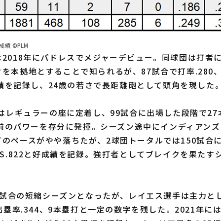
績 ©PLM
2018年にパドレスでメジャーデビュー。同球団は打者
を本拠地とすることで知られるが、87試合で打率.280、
好成績を記録し、24歳の若さで長距離砲として頭角を現した
はレギュラーの座に定着し、99試合に出場した段階で27
持ち前のパワーを存分に発揮。シーズン途中にインディアン
のペースがやや落ちたが、2球団トータルでは150試合に
PS.822と好成績を記録。強打者としてブレイクを果たす
0試合の短縮シーズンとなったが、レイエス選手は主力とし
、出塁率.344、9本塁打と一定の数字を残した。2021年に