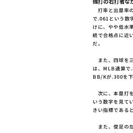
強打の右打者な
打率と出塁率の
で.061という数
けに、やや低水準で
続で合格点に近
だ。
また、四球を三
は、MLB通算で
BB/Kが.30
次に、本塁打を
いう数字を見て
きい指標であると
また、俊足の左