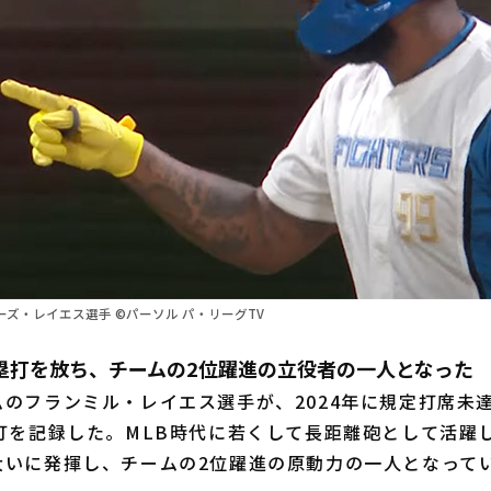
ズ・レイエス選手 ©パーソル パ・リーグTV
本塁打を放ち、チームの2位躍進の立役者の一人となった
のフランミル・レイエス選手が、2024年に規定打席未達
打を記録した。MLB時代に若くして長距離砲として活躍
大いに発揮し、チームの2位躍進の原動力の一人となって