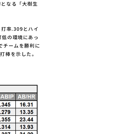
身初となる「大樹生
率.309とハイ
高打低の環境にあっ
でチームを勝利に
な打棒を示した。