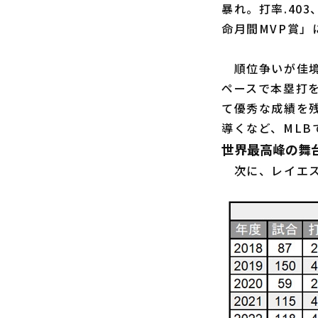
暴れ。打率.40
命月間MVP賞
順位争いが佳境を
ペースで本塁打を
て優秀な成績を
導くなど、ML
世界最高峰の舞
次に、レイエス