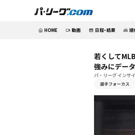
HOME
動画
日程・結果
順
若くしてML
強みにデー
パ・リーグ インサイ
選手フォーカス