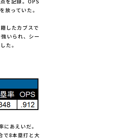
点を記録。OPS
感を放っていた。
移籍したカブスで
を強いられ、シー
択した。
打率にあえいだ。
合で8本塁打と大