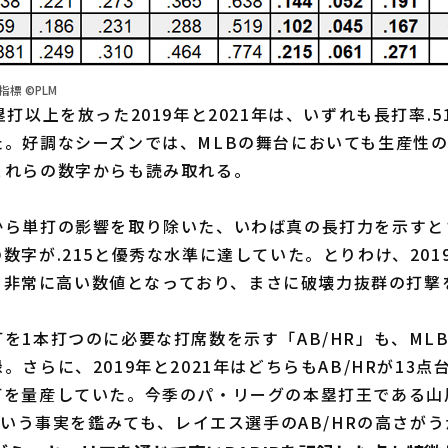
標 ©PLM
以上を放った2019年と2021年は、いずれも長打率.510
た。好調なシーズンでは、MLBの舞台においても生産性
これらの数字からも読み取れる。
ら単打の影響を取り除いた、いわば真の長打力を示すとさ
数字が.215と優秀な水準に達していた。とりわけ、2019
以上と非常に高い数値となっており、まさに破壊力抜群の打
1本打つのに必要な打席数を示す「AB/HR」も、MLB通
。さらに、2019年と2021年はどちらもAB/HRが13
を量産していた。今季のパ・リーグの本塁打王である山川
たという事実を鑑みても、レイエス選手のAB/HRの高さが