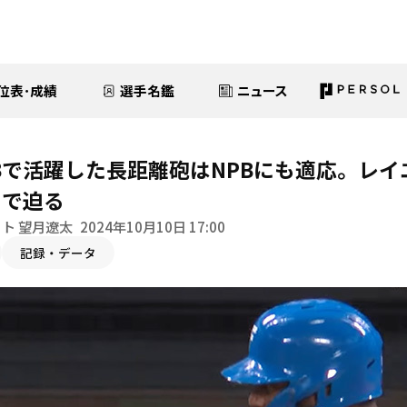
位表･成績
選手名鑑
ニュース
Bで活躍した長距離砲はNPBにも適応。レ
タで迫る
ト 望月遼太
2024年10月10日 17:00
記録・データ