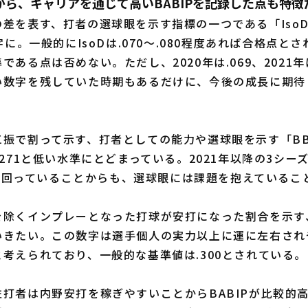
がら、キャリアを通じて高いBABIPを記録した点も特徴
差を表す、打者の選球眼を示す指標の一つである「IsoD
字に。一般的にIsoDは.070〜.080程度あれば合格点と
ある点は否めない。ただし、2020年は.069、2021年は
い数字を残していた時期もあるだけに、今後の成長に期待
振で割って示す、打者としての能力や選球眼を示す「BB
.271と低い水準にとどまっている。2021年以降の3シー
0を下回っていることからも、選球眼には課題を抱えている
除くインプレーとなった打球が安打になった割合を示す、
いきたい。この数字は選手個人の実力以上に運に左右され
考えられており、一般的な基準値は.300とされている。
打者は内野安打を稼ぎやすいことからBABIPが比較的