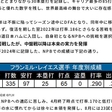
にとどまりながら30本塁打を記録し、キャリア最多の85打
46と優れた数字を残し、世界最高峰の舞台で大いに存在
年は不振に陥ってシーズン途中にDFAとなり、同年中に
ず。復活を期した翌2022年は打率.186とさらなる苦戦
海道日本ハムに入団し、自身初となるNPBへの挑戦を選
苦戦したが、中盤戦以降は本来の実力を発揮
024年に記録した、NPBでの成績は下記の通り。
績 ©PLM
PBへの適応に苦しみ、4月終了時点で打率.170と低
の水に慣れてからは徐々に本領を発揮し、8月には23試