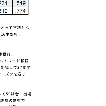
にとって不利とな
16本塁打、
。
本塁打、
ズへトレード移籍
出場して37本塁
シーズンを送っ
て59試合に出場
は故障の影響で