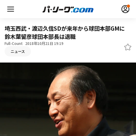
埼玉西武・渡辺久信SDが来年から球団本部GMに
鈴木葉留彦球団本部長は退職
Full-Count
2018年10月21日 19:19
ニュース
無料アカウント登録
ログイン
HOME
動画
日程・結果
順位表･成績
1軍公式戦
選手名鑑