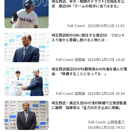
埼玉西武、早大・蛭間のドラフト1位指名を公
言 渡辺GM「チームの弱点に当てはまる」
Full-Count
2022年10月11日 11:03
埼玉西武初のGMに就任する渡辺SD フロント
入り後から意識し続ける人物とは…
Full-Count 岩国誠
2018年12月27日 14:28
埼玉西武渡辺SDがFA取得済みの内海を選んだ理
由 「移籍することになっても…」
Full-Count 岩国誠
2018年12月21日 20:34
埼玉西武・渡辺久信SDが浅村移籍で辻発彦監督
に謝罪 指揮官は「全力の引き止めに感謝」
Full-Count 上岡真里江
2018年11月21日 14:32