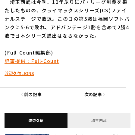
埼玉西武は今季、10年ぶりにパ・リーグ制覇を果
たしたものの、クライマックスシリーズ(CS)ファイ
ナルステージで敗退。この日の第5戦は福岡ソフトバ
ンクに5-6で敗れ、アドバンテージ1勝を含めて2勝4
敗で日本シリーズ進出はならなかった。
利用規約
プライバシーポリシー
(Full-Count編集部)
運営会社
（別ウィンドウで開く）
よくある質問
記事提供：Full-Count
特定商取引法の表示
アルバイト募集
（別ウィンドウで開く
渡辺久信
LIONS
前の記事
次の記事
前の記事へ
次の記事へ
渡辺久信
埼玉西武