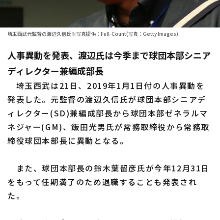
ファーム東地区
選手名鑑トップ
ニュース
ファーム中地区
埼玉西武元監督の渡辺久信氏※写真提供：Full-Count(写真：Getty Images)
北海道日本ハムファイターズ
ファーム西地区
人事異動を発表、渡辺氏は今季まで球団本部シニア
東北楽天ゴールデンイーグルス
ディレクター兼編成部長
交流戦
埼玉西武ライオンズ
埼玉西武は21日、2019年1月1日付の人事異動を
設定
発表した。元監督の渡辺久信氏が球団本部シニアデ
千葉ロッテマリーンズ
ィレクター(SD)兼編成部長から球団本部ゼネラルマ
ネジャー(GM)、飯田光男氏が常務取締役から常務取
オリックス・バファローズ
締役球団本部長に異動となる。
福岡ソフトバンクホークス
また、球団本部長の鈴木葉留彦氏が今年12月31日
をもって任期満了のため退職することも発表され
た。