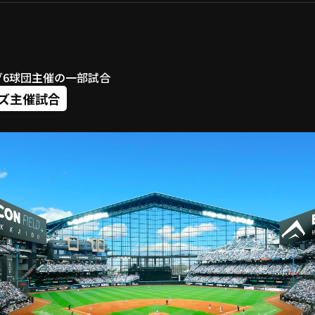
ーグ6球団主催の一部試合
ズ主催試合