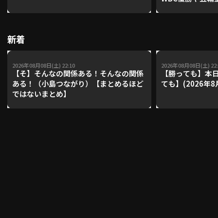
レーナーが登場【P'
【鴻江理論】【
利用規約
プライバシーポリシー
新着
運営会社
（別ウィンドウで開く）
よくある質問
2026年08月08日(土) 22:10
2026年08月08日(土) 22:
【そ】そんなの関係ある！そんなの関係
【勝っても】本日
特定商取引法の表示
アルバイト募集
（別ウィンドウで開く
ある！（小島つながり）【まとめるほど
ても】(2026年8
ではないまとめ】
動画を検索（選手・チーム・プレー内容…）