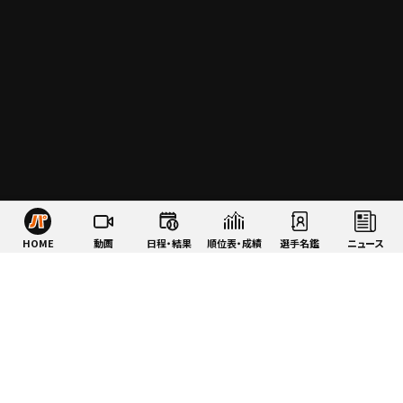
HOME
動画
日程・結果
順位表・成績
選手名鑑
ニュース
特集