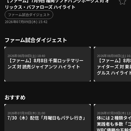
【ファーム】7月9日 福岡ソフトバンクホークス 対 オ
リックス・バファローズ ハイライト
ファーム東地区
選手名鑑トップ
ニュース
ファーム試合ダイジェスト
北海道日本ハムファイターズ
ファーム中地区
2026年07月09日(木) 15:42
東北楽天ゴールデンイーグルス
ファーム西地区
埼玉西武ライオンズ
ファーム試合ダイジェスト
千葉ロッテマリーンズ
設定
交流戦
オリックス・バファローズ
福岡ソフトバンクホークス
2026年08月08日(土) 18:40
2026年08月08日(土) 16:
【ファーム】8月8日 千葉ロッテマリー
【ファーム】8月
ンズ 対 読売ジャイアンツ ハイライト
ァイターズ 対 
グルス ハイライ
おすすめ
2026年07月30日(木) 21:00
2026年07月30日(木) 12:
7/30（木）配信「月曜日もパテレ行き」
体には２種類タ
実践者も多数「
WBC優勝や五輪