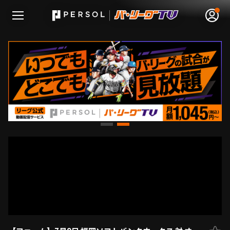
無料アカウント登録
ログイン
HOME
動画
日程･結果
順位表･成績
1軍公式戦
選手名鑑