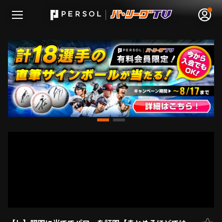
無料アカウント登録
ログイン
HOME
動画
日程･結果
順位表･成績
1軍公式戦
選手名鑑