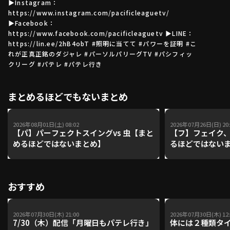
▶Instagram：
https://www.instagram.com/pacificleaguetv/
▶Facebook：
https://www.facebook.com/pacificleaguetv ▶LINE：
利用規約
プライバシーポリシー
https://lin.ee/2hB4obT #照明に当てて #パワーを証明 #こ
れが正真正銘のダジャレ #パーソルパリーグTV #パシフィッ
運営会社
（別ウィンドウで開く）
よくある質問
クリーグ #パテレ #パテレ行き
特定商取引法の表示
アルバイト募集
（別ウィンドウで開く
まとめるほどでもないまとめ
動画を検索（選手・チーム・プレー内容…）
2026年08月01日(土) 08:02
2026年07月26日(日) 20:
【パ】パーフェクトスイングvs 虫【まと
【フ】フェイク、
めるほどではないまとめ】
るほどではない
おすすめ
2026年07月30日(木) 21:00
2026年07月30日(木) 12:
7/30（木）配信「月曜日もパテレ行き」
体には２種類タ