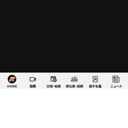
HOME
動画
日程・結果
順位表・成績
選手名鑑
ニュース
特集