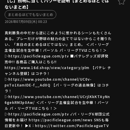
【し】照明に当ててパワーを証明【まとめるほどでは
ないまとめ】
ファーム東地区
選手名鑑トップ
ニュース
まとめるほどでもないまとめ
北海道日本ハムファイターズ
ファーム中地区
2026年07月09日(木) 08:23
東北楽天ゴールデンイーグルス
ファーム西地区
埼玉西武ライオンズ
真剣勝負の中だから逆にこのように惹かれるシーンもたくさん
ある。プレーだけが野球の魅力の全てではないからこそ贈りた
千葉ロッテマリーンズ
設定
交流戦
い、「本日のまとめるほどではない」まとめ。 ＜パ・リーグ
オリックス・バファローズ
主催全試合を生中継！パーソル パ・リーグTVはこちら！＞
福岡ソフトバンクホークス
▷https://pacificleague.com/ptv ■パテレグッズ好評発
売中!! 各商品ご購入はこちら!!
https://www.16d.shop/view/category/plm 【パテレ チ
ャンネル登録】はコチラ！
▷https://www.youtube.com/channel/UC0v-
pxTo1XamIDE-f__Ad0Q 【パ・リーグの過去映像】はコチ
ラ！
▷https://www.youtube.com/channel/UCrjlKkKTAyNn
6gekRM3p0Aw/ ＜パ・リーグ主催全試合を生中継！パーソ
ル パ・リーグTVはこちら！＞
▷https://pacificleague.com/ptv ✓パ・リーグ6球団公式
情報をお届け https://pacificleague.com/news SNSも毎
日更新中！ ▶X：https://twitter.com/PacificleagueTV