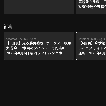
実践者も多数「
WBC優勝や五輪
レーナーが登場【P'
【鴻江理論】【
新着
2026年08月06日(木) 20:03
2026年08月06日(木) 19:
【6回裏】光る勝負強さ!! ホークス・牧原
【6回表】今季第2
大成 今日2本目のタイムリーで同点!!
レイエス ライト
2026年8月6日 福岡ソフトバンクホーク
逆転!! 2026年
ス 対 北海道日本ハムファイターズ
ホークス 対 北
ズ