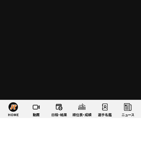
HOME
動画
日程・結果
順位表・成績
選手名鑑
ニュース
特集