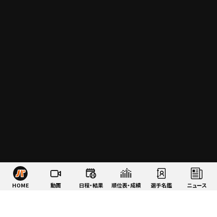
HOME
動画
日程・結果
順位表・成績
選手名鑑
ニュース
特集