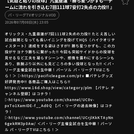
【気迫と粘りの投球】九里亜蓮『勝ち星つかずも…チ
ームに流れを引き込む7回111球7安打2失点の力投!! 』
ファーム東地区
選手名鑑トップ
ニュース
パ・リーグTVオリジナルVOD
北海道日本ハムファイターズ
ファーム中地区
2026年07月08日(水) 23:05
東北楽天ゴールデンイーグルス
ファーム西地区
埼玉西武ライオンズ
オリックス・九里亜蓮が7回111球2失点の力投!! たとえ苦しい
試合展開となっても長いイニングを投げてHQS（ハイクオリテ
千葉ロッテマリーンズ
設定
交流戦
ィスタート）達成をする姿はさすが!! 勝ち星つかずも、この力
オリックス・バファローズ
投がサヨナラ勝ちに繋がった!! 今回も突如サイドからの投球を
福岡ソフトバンクホークス
見せるなど工夫を凝らすシーンや、感情を露わにするシーンも
あり、鉄腕ぶり以外にも見どころの多い投球となった!! ＜パ・
リーグ主催全試合を生中継！パーソル パ・リーグTVはこち
ら！＞ ▷https://pacificleague.com/ptv ■パテレグッズ
好評発売中!! 各商品ご購入はこちら!!
https://www.16d.shop/view/category/plm 【パテレ チ
ャンネル登録】はコチラ！
▷https://www.youtube.com/channel/UC0v-
pxTo1XamIDE-f__Ad0Q 【パ・リーグの過去映像】はコチ
ラ！
▷https://www.youtube.com/channel/UCrjlKkKTAyNn
6gekRM3p0Aw/ ＜パ・リーグ主催全試合を生中継！パーソ
ル パ・リーグTVはこちら！＞