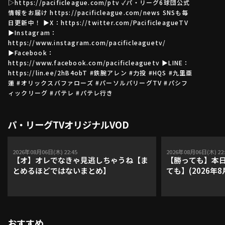
▷https://pacificleague.com/ptv ✓パ・リーグ6球団公式
情報をお届け https://pacificleague.com/news SNSも毎
日更新中！ ▶X：https://twitter.com/PacificleagueTV
▶Instagram：
利用規約
プライバシーポリシー
https://www.instagram.com/pacificleaguetv/
▶Facebook：
運営会社
（別ウィンドウで開く）
よくある質問
https://www.facebook.com/pacificleaguetv ▶LINE：
https://lin.ee/2hB4obT #鉄腕アレン #力投 #HQS #九里亜
特定商取引法の表示
アルバイト募集
（別ウィンドウで開く
蓮 #オリックスバファローズ #パーソルパリーグTV #パシフ
ィックリーグ #パテレ #パテレ行き
動画を検索（選手・チーム・プレー内容…）
パ・リーグTVオリジナルVOD
2026年08月06日(木) 22:45
2026年08月06日(木) 22:
【オ】オレでなきゃ見逃しちゃうね【ま
【勝っても】本日
とめるほどではないまとめ】
ても】(2026年8
おすすめ