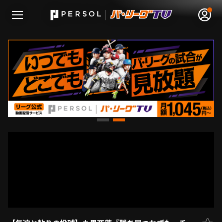
無料アカウント登録
ログイン
HOME
動画
日程･結果
順位表･成績
1軍公式戦
選手名鑑