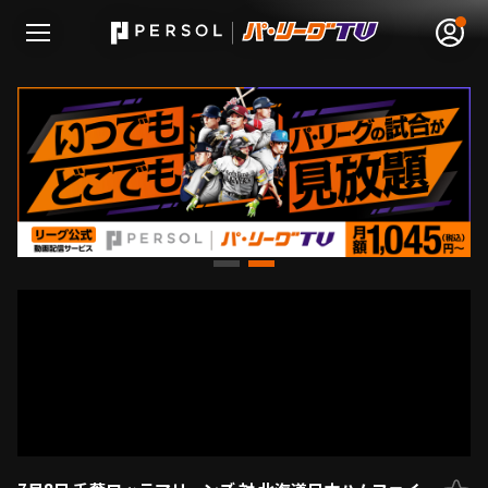
無料アカウント登録
ログイン
HOME
動画
日程･結果
順位表･成績
1軍公式戦
選手名鑑