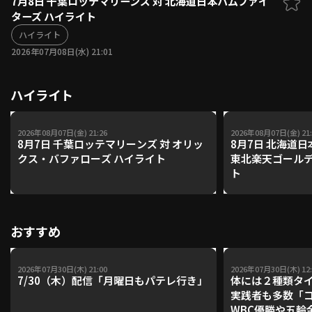
7月8日 千葉ロッテマリーンズ 対 北海道日本ハムファイ
ターズ ハイライト
ファーム東地区
選手名鑑トップ
ニュース
ハイライト
北海道日本ハムファイターズ
ファーム中地区
2026年07月08日(水) 21:01
東北楽天ゴールデンイーグルス
ファーム西地区
埼玉西武ライオンズ
ハイライト
千葉ロッテマリーンズ
設定
交流戦
オリックス・バファローズ
福岡ソフトバンクホークス
2026年08月07日(金) 21:26
2026年08月07日(金) 21:
8月7日 千葉ロッテマリーンズ 対 オリッ
8月7日 北海道
クス・バファローズ ハイライト
東北楽天ゴールデ
ト
おすすめ
2026年07月30日(木) 21:00
2026年07月30日(木) 12:
7/30（木）配信「月曜日もパテレ行き」
体には２種類タ
実践者も多数「
WBC優勝や五輪