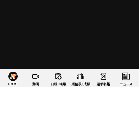
HOME
動画
日程・結果
順位表・成績
選手名鑑
ニュース
特集