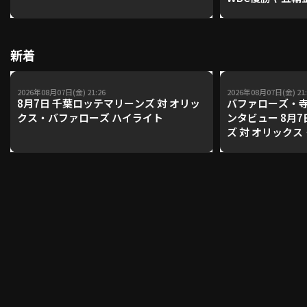
レーナーが登場【P'
【鴻江理論】【
利用規約
プライバシーポリシー
新着
運営会社
（別ウィンドウで開く）
よくある質問
2026年08月07日(金) 21:26
2026年08月07日(金) 21:
8月7日 千葉ロッテマリーンズ 対 オリッ
バファローズ・
特定商取引法の表示
アルバイト募集
（別ウィンドウで開く
クス・バファローズ ハイライト
ンタビュー 8月
ズ 対 オリック
動画を検索（選手・チーム・プレー内容…）