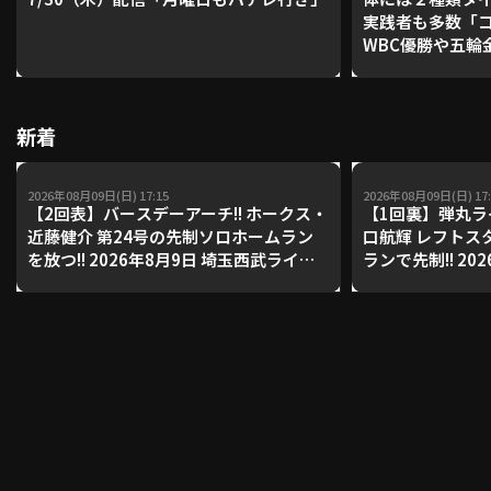
実践者も多数「
WBC優勝や五輪
レーナーが登場【P'
利用規約
プライバシーポリシー
【鴻江理論】【
運営会社
（別ウィンドウで開く）
よくある質問
新着
特定商取引法の表示
アルバイト募集
（別ウィンドウで開く
2026年08月09日(日) 17:15
2026年08月09日(日) 17:
【2回表】バースデーアーチ!! ホークス・
【1回裏】弾丸ラ
近藤健介 第24号の先制ソロホームラン
口航輝 レフトス
を放つ!! 2026年8月9日 埼玉西武ライオ
ランで先制!! 20
動画を検索（選手・チーム・プレー内容…）
ンズ 対 福岡ソフトバンクホークス
マリーンズ 対 
ズ