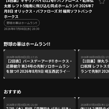
【8回裏】キャリアハイの11号!! バファローズ・紅林弘
太郎 レフト5階席に飛び込む同点ホームラン!! 2026年7
ファーム東地区
選手名鑑トップ
月8日 オリックス・バファローズ 対 福岡ソフトバンク
ニュース
北海道日本ハムファイターズ
ホークス
ファーム中地区
東北楽天ゴールデンイーグルス
野球の華はホームラン!!
ファーム西地区
埼玉西武ライオンズ
2026年07月08日(水) 20:30
千葉ロッテマリーンズ
設定
交流戦
オリックス・バファローズ
野球の華はホームラン!!
福岡ソフトバンクホークス
2026年08月09日(日) 17:15
2026年08月09日(日) 17:
【2回表】バースデーアーチ!! ホークス・
【1回裏】弾丸ラ
近藤健介 第24号の先制ソロホームラン
口航輝 レフトス
を放つ!! 2026年8月9日 埼玉西武ライオ
ランで先制!! 20
ンズ 対 福岡ソフトバンクホークス
マリーンズ 対 
ズ
おすすめ
2026年07月30日(木) 21:00
2026年07月30日(木) 12:
7/30（木）配信「月曜日もパテレ行き」
体には２種類タ