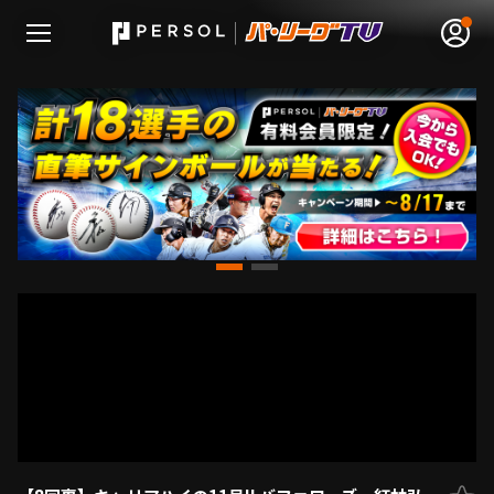
無料アカウント登録
ログイン
HOME
動画
日程･結果
順位表･成績
1軍公式戦
選手名鑑