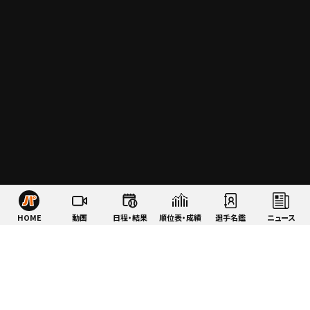
HOME
動画
日程・結果
順位表・成績
選手名鑑
ニュース
特集