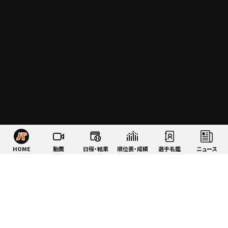
HOME
動画
日程・結果
順位表・成績
選手名鑑
ニュース
特集