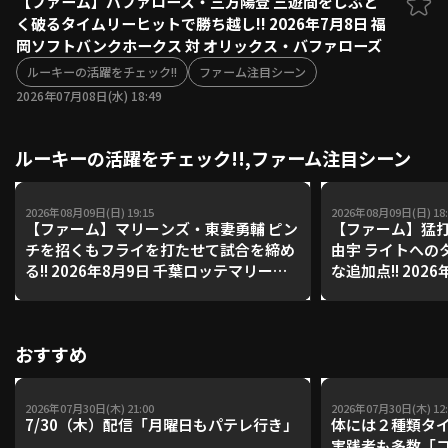
【ファーム】バファローズ・三方陽登 三遊間をしぶと
く破るタイムリーヒットで勝ち越し!! 2026年7月8日 福
ファーム東地区
選手名鑑トップ
岡ソフトバンクホークス 対 オリックス・バファローズ
ニュース
北海道日本ハムファイターズ
ファーム中地区
ルーキーの活躍をチェック!!
ファーム注目シーン
東北楽天ゴールデンイーグルス
2026年07月08日(水) 18:49
ファーム西地区
埼玉西武ライオンズ
千葉ロッテマリーンズ
設定
交流戦
ルーキーの活躍をチェック!!,ファーム注目シーン
オリックス・バファローズ
福岡ソフトバンクホークス
2026年08月09日(日) 19:15
2026年08月09日(日) 18:
【ファーム】マリーンズ・東妻勇輔 ピン
【ファーム】猛打
チを招くもフライを打たせて試合を締め
由宇 ライトへの
る!! 2026年8月9日 千葉ロッテマリーン
な追加点!! 202
ズ 対 読売ジャイアンツ
リーンズ 対 読
おすすめ
2026年07月30日(木) 21:00
2026年07月30日(木) 12:
7/30（木）配信「月曜日もパテレ行き」
体には２種類タ
実践者も多数「