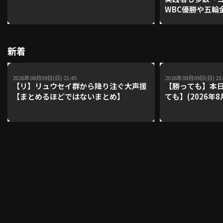
WBC優勝や五輪
レーナーが登場【P'
【鴻江理論】【
利用規約
プライバシーポリシー
新着
運営会社
（別ウィンドウで開く）
よくある質問
2026年08月09日(日) 21:45
2026年08月09日(日) 21:
特定商取引法の表示
アルバイト募集
（別ウィンドウで開く
【リ】リュウセイ群から降り注ぐ大声援
【勝っても】本日
【まとめるほどではないまとめ】
ても】(2026年8
動画を検索（選手・チーム・プレー内容…）