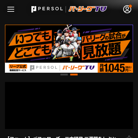
無料アカウント登録
ログイン
HOME
動画
日程･結果
順位表･成績
1軍公式戦
選手名鑑