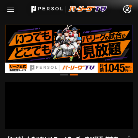
無料アカウント登録
ログイン
HOME
動画
日程･結果
順位表･成績
1軍公式戦
選手名鑑