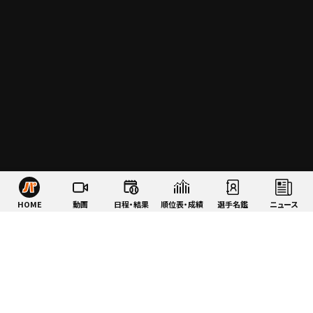
HOME
動画
日程・結果
順位表・成績
選手名鑑
ニュース
特集