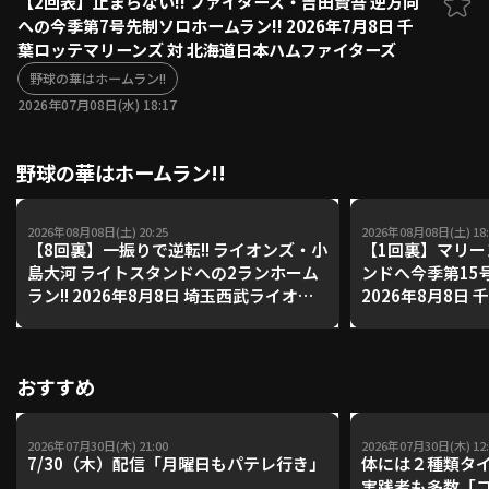
【2回表】止まらない!! ファイターズ・吉田賢吾 逆方向
への今季第7号先制ソロホームラン!! 2026年7月8日 千
ファーム東地区
選手名鑑トップ
葉ロッテマリーンズ 対 北海道日本ハムファイターズ
ニュース
北海道日本ハムファイターズ
ファーム中地区
野球の華はホームラン!!
東北楽天ゴールデンイーグルス
2026年07月08日(水) 18:17
ファーム西地区
埼玉西武ライオンズ
千葉ロッテマリーンズ
設定
交流戦
野球の華はホームラン!!
オリックス・バファローズ
福岡ソフトバンクホークス
2026年08月08日(土) 20:25
2026年08月08日(土) 18:
【8回裏】一振りで逆転!! ライオンズ・小
【1回裏】マリー
島大河 ライトスタンドへの2ランホーム
ンドへ今季第15号
ラン!! 2026年8月8日 埼玉西武ライオン
2026年8月8日
ズ 対 福岡ソフトバンクホークス
オリックス・バ
おすすめ
2026年07月30日(木) 21:00
2026年07月30日(木) 12:
7/30（木）配信「月曜日もパテレ行き」
体には２種類タ
実践者も多数「