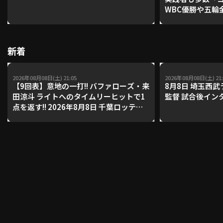
WBC優勝や五輪
レーナーが登場【P'
【鴻江理論】【
利用規約
プライバシーポリシー
新着
運営会社
（別ウィンドウで開く）
よくある質問
2026年08月08日(土) 21:05
2026年08月08日(土) 21:
特定商取引法の表示
アルバイト募集
（別ウィンドウで開く
【9回表】意地の一打!! バファローズ・来
8月8日 埼玉西
田涼斗 ライトへのタイムリーヒットで1
監督 試合後イン
点を返す!! 2026年8月8日 千葉ロッテマ
リーンズ 対 オリックス・バファローズ
動画を検索（選手・チーム・プレー内容…）