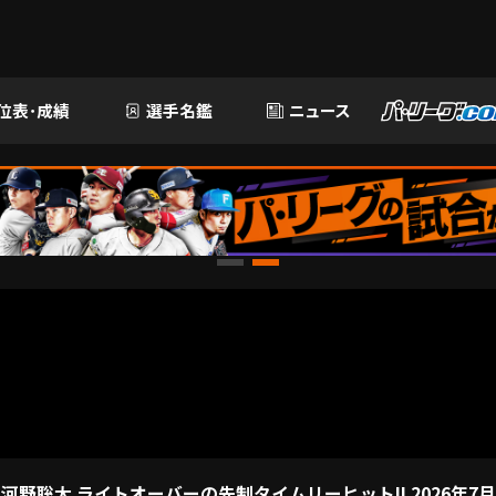
位表･成績
選手名鑑
ニュース
河野聡太 ライトオーバーの先制タイムリーヒット!! 2026年7月