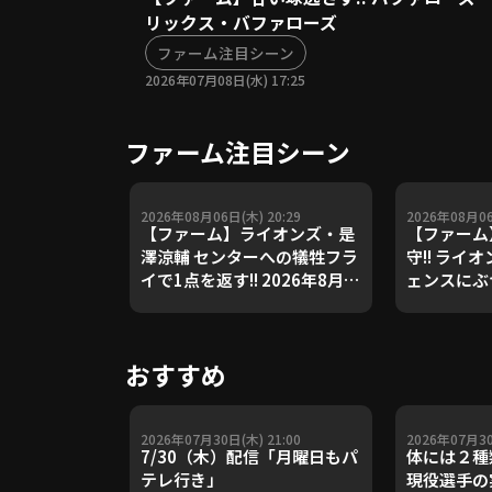
リックス・バファローズ
ファーム注目シーン
2026年07月08日(水) 17:25
ファーム注目シーン
2026年08月06日(木) 20:29
2026年08月06
【ファーム】ライオンズ・是
【ファーム
澤涼輔 センターへの犠牲フラ
守!! ライ
イで1点を返す!! 2026年8月6
ェンスにぶ
日 埼玉西武ライオンズ 対 阪
事キャッチ!!
神タイガース
埼玉西武ラ
イガース
おすすめ
2026年07月30日(木) 21:00
2026年07月30
7/30（木）配信「月曜日もパ
体には２種
テレ行き」
現役選手の