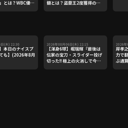
」とは？WBC優勝
髄とは？盗塁王2度獲得の金
ダルを支えた凄腕
子侑司が語る！守備の隙をつ
が登場【P's
く技術【進行：上重聡アナ】
#18】【鴻江理論】
【P's Update #17】
重聡アナ】
日(木) 22:30
2026年08月06日(木) 22:15
2026年
】本日のナイスプ
【渾身6球】堀瑞輝『最後は
岸孝
も】(2026年8月
伝家の宝刀・スライダー投げ
力で
切った!! 極上の火消しで今季3
ぶ通
勝目!!』
敗止めた
PLAY