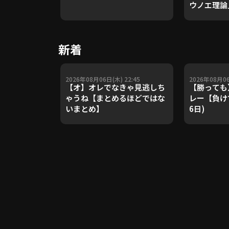
ウノエ理論
や五輪金メ
トレーナー
Update 
新着
【進行：上
2026年08月06日(木) 22:45
2026年08月06
【オ】オレでなきゃ見逃しち
【勝っても
ゃうね【まとめるほどではな
レー【負けて
いまとめ】
6日)