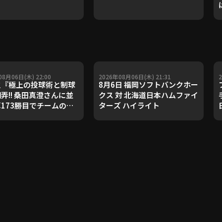
08月06日(木) 22:00
2026年08月06日(木) 21:31
之『極上の投球術と制球
8月6日 福岡ソフトバンクホー
翻弄!! 桑田真澄さんに並
クス 対 北海道日本ハムファイ
算173勝目でチームの連
ターズ ハイライト
!!』《THE FEATURE
ER》