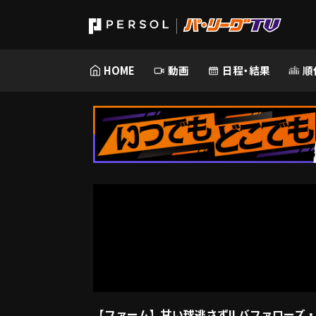
HOME
動画
日程・結果
順
【ファーム】甘い球逃さず!! バファローズ・