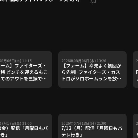
08月06日(木) 14:15
2026年08月06日(木) 13:20
ァーム】ファイターズ・
【ファーム】幸先よく初回か
稀 ピンチを迎えるもこ
ら先制!! ファイターズ・カス
全てのアウトを三振で奪
トロがソロホームランを放
2026年8月6日
つ!! 2026年8月6日 北海道日
道日本ハムファイターズ
本ハムファイターズ 対 ハヤテ
ヤテベンチャーズ静岡
ベンチャーズ静岡
07月17日(金) 21:00
2026年07月13日(月) 21:00
7（金）配信「月曜日もパ
7/13（月）配信「月曜日もパ
行き」
テレ行き」