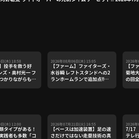
日(木) 18:58
2026年08月06日(木) 15:05
2026年
】投手を救う好
【ファーム】ファイターズ・
【フ
オンズ・奥村光一 フ
水谷瞬 レフトスタンドへの2
菊地大
つかりながらも見
ランホームランで追加点!!
の回
 2026年8月6日
2026年8月6日 北海道日本ハ
って無失点!! 
イオンズ 対 阪神タ
ムファイターズ 対 ハヤテベン
北海
チャーズ静岡
対 ハ
日(木) 12:00
2026年07月21日(火) 16:55
2026年
類タイプがある！
【ベースは加速装置】足の速
7/1
実践者も多数「コ
さだけではない走塁技術の真
テレ