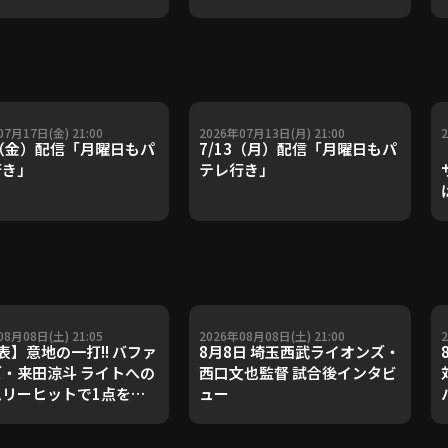
で4カ月ぶりとなる先発勝
利!!』
07月17日(金) 21:00
2026年07月13日(月) 21:00
7（金）配信「月曜日もパ
7/13（月）配信「月曜日もパ
行き」
テレ行き」
08月08日(土) 21:05
2026年08月08日(土) 21:00
表】意地の一打!! バファ
8月8日 埼玉西武ライオンズ・
・来田涼斗 ライトへの
西口文也監督 試合後インタビ
ムリーヒットで1点を返
ュー
2026年8月8日 千葉ロッ
ーンズ 対 オリックス・