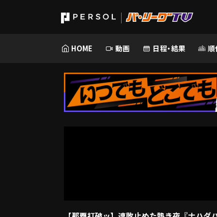
HOME
動画
日程・結果
順
【那覇打破ッ】連敗止めた熱き夜『ナハダハ ダ