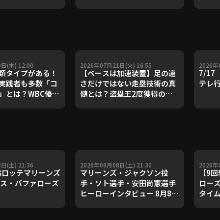
』
失点!!』
日(木) 12:00
2026年07月21日(火) 16:55
2026年
類タイプがある！
【ベースは加速装置】足の速
7/1
実践者も多数「コ
さだけではない走塁技術の真
テレ
」とは？WBC優勝
髄とは？盗塁王2度獲得の金
ダルを支えた凄腕
子侑司が語る！守備の隙をつ
が登場【P's
く技術【進行：上重聡アナ】
#18】【鴻江理論】
【P's Update #17】
重聡アナ】
日(土) 21:36
2026年08月08日(土) 21:30
2026年
千葉ロッテマリーンズ
マリーンズ・ジャクソン投
【9回
クス・バファローズ
手・ソト選手・安田尚憲選手
ローズ
ヒーローインタビュー 8月8日
タイ
千葉ロッテマリーンズ 対 オリ
す!! 
ックス・バファローズ
テマリ