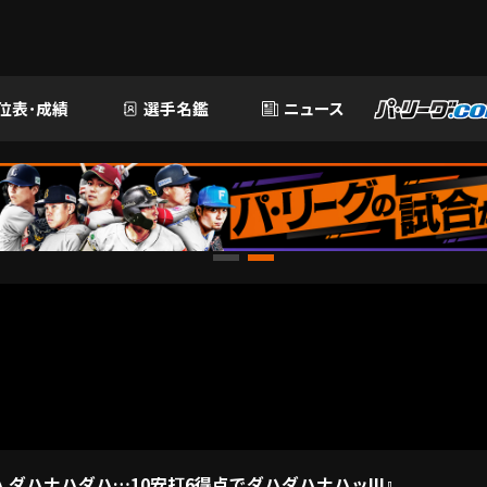
位表･成績
選手名鑑
ニュース
ハナハダハ…10安打6得点でダハダハナハッ!!!』