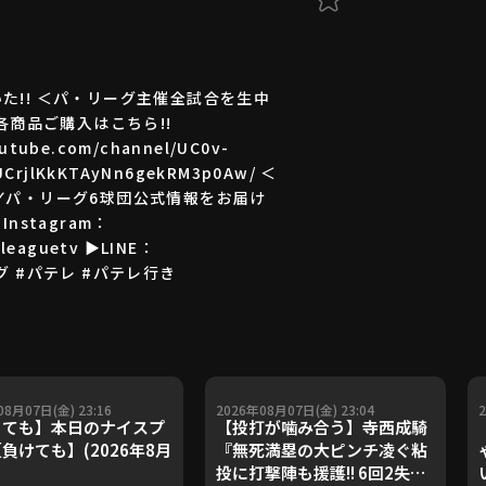
た!! ＜パ・リーグ主催全試合を生中
! 各商品ご購入はこちら!!
ube.com/channel/UC0v-
rjlKkKTAyNn6gekRM3p0Aw/ ＜
tv ✓パ・リーグ6球団公式情報をお届け
▶Instagram：
cleaguetv ▶LINE：
ーグ #パテレ #パテレ行き
08月07日(金) 23:16
2026年08月07日(金) 23:04
ても】本日のナイスプ
【投打が噛み合う】寺西成騎
負けても】(2026年8月
『無死満塁の大ピンチ凌ぐ粘
投に打撃陣も援護!! 6回2失点