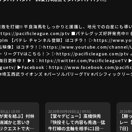
で連敗を打破!! 平良海馬をしっかりと援護し、地元での白星にも導い
://pacificleague.com/ptv ■パテレグッズ好評発売中!
ory/plm 【パテレ チャンネル登録】はコチラ！ ▷https://www.yout
像】はコチラ！▷https://www.youtube.com/channel/UC
TVはこちら！＞ ▷https://pacificleague.com/p
Sも毎日更新中！ ▶X：https://twitter.com/PacificleagueTV 
eaguetv/ ▶Facebook：https://www.facebook.com/pacifi
 #で #打破 #埼玉西武ライオンズ #パーソルパリーグTV #パシフィックリ
日(土) 18:00
2026年08月08日(土) 09:51
2026年
゙実を結ぶ】村林
【堂々デビュー】髙橋快秀
【勝っ
消滅かと思いき
『快投そして内容も秀逸…猛
レー【
リクエストで大き
牛打線の主軸を相手に1回無
7日)