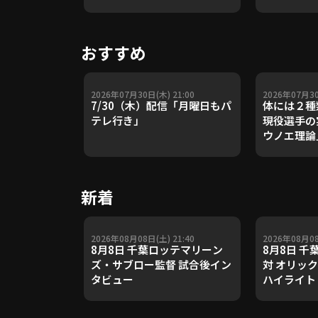
ねて先発・早川を援護!!』
な先制点!!
おすすめ
2026年07月30日(木) 21:00
2026年07月30
7/30（木）配信「月曜日もパ
体には２種
テレ行き」
現役選手の
ウノエ理論
や五輪金メ
トレーナー
Update 
新着
【進行：上
2026年08月08日(土) 21:40
2026年08月08
8月8日 千葉ロッテマリーン
8月8日 
ズ・サブロー監督 試合後イン
対 オリッ
タビュー
ハイライト