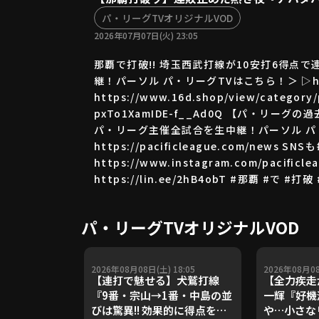
パ・リーグTVオリジナルVOD
2026年07月07日(火) 23:05
那覇で打破!! 埼玉西武打線が10安打6得点
継！パーソル パ・リーグTVはこちら！＞ ▷https
https://www.16d.shop/view/categ
pxTo1XamIDE-f__Ad0Q 【パ・リーグの過去映
パ・リーグ主催全試合を生中継！パーソル パ・リーグ
https://pacificleague.com/news SN
https://www.instagram.com/pacificl
https://lin.ee/2hB4obT #那覇
パ・リーグTVオリジナルVOD
2026年08月08日(土) 18:05
2026年08月08
【連打で魅せる】犬鷲打線
【全力疾走か
『9番・宗山→1番・中島の並
一輝『好機
びは驚異!! 効果的に得点を重
や…小さな