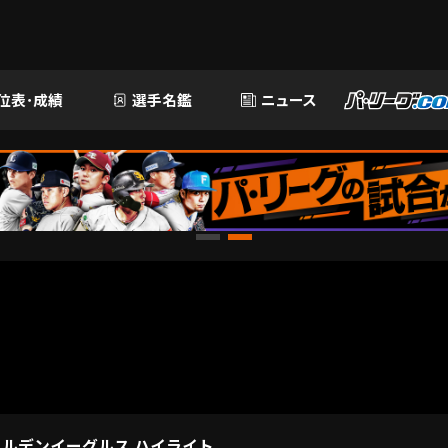
位表･成績
選手名鑑
ニュース
ールデンイーグルス ハイライト