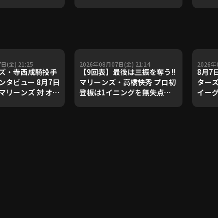
ダルを支えた凄腕
子侑司が語る！守備の隙をつ
が登場【P's
く技術【進行：上重聡アナ】
#18】【鴻江理論】
【P's Update #17】
重聡アナ】
日(金) 21:25
2026年08月07日(金) 21:14
2026年
ズ・寺西成騎投手
【9回表】最後は三振を奪う!!
8月7
ンタビュー 8月7日
マリーンズ・高橋快秀 プロ初
ターズ
マリーンズ 対 オリ
登板は1イニングを無失点に
イーグ
ファローズ
抑える好投!! 2026年8月7日
千葉ロッテマリーンズ 対 オリ
ックス・バファローズ