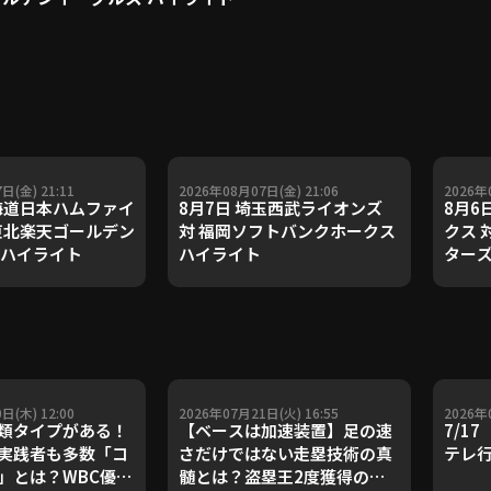
日(金) 21:11
2026年08月07日(金) 21:06
2026年
北海道日本ハムファイ
8月7日 埼玉西武ライオンズ
8月6
 東北楽天ゴールデン
対 福岡ソフトバンクホークス
クス 
 ハイライト
ハイライト
ターズ
日(木) 12:00
2026年07月21日(火) 16:55
2026年
類タイプがある！
【ベースは加速装置】足の速
7/1
実践者も多数「コ
さだけではない走塁技術の真
テレ
」とは？WBC優勝
髄とは？盗塁王2度獲得の金