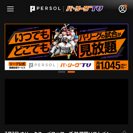
無料アカウント登録
ログイン
HOME
動画
日程･結果
順位表･成績
1軍公式戦
選手名鑑