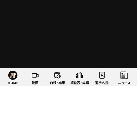
HOME
動画
日程・結果
順位表・成績
選手名鑑
ニュース
特集