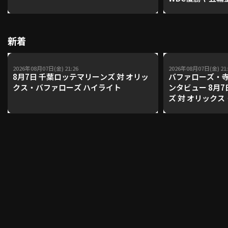
レーナーが登場【P'
【鴻江理論】【
利用規約
プライバシーポリシー
新着
運営会社
（別ウィンドウで開く）
よくある質問
2026年08月07日(金) 21:26
2026年08月07日(金) 21:
8月7日 千葉ロッテマリーンズ 対 オリッ
バファローズ・
特定商取引法の表示
アルバイト募集
（別ウィンドウで開く
クス・バファローズ ハイライト
ンタビュー 8月
ズ 対 オリック
動画を検索（選手・チーム・プレー内容…）