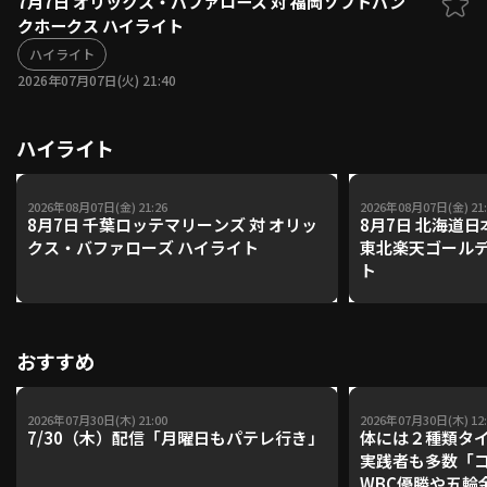
7月7日 オリックス・バファローズ 対 福岡ソフトバン
クホークス ハイライト
ファーム東地区
選手名鑑トップ
ニュース
ハイライト
北海道日本ハムファイターズ
ファーム中地区
2026年07月07日(火) 21:40
東北楽天ゴールデンイーグルス
ファーム西地区
埼玉西武ライオンズ
ハイライト
千葉ロッテマリーンズ
設定
交流戦
オリックス・バファローズ
福岡ソフトバンクホークス
2026年08月07日(金) 21:26
2026年08月07日(金) 21:
8月7日 千葉ロッテマリーンズ 対 オリッ
8月7日 北海道
クス・バファローズ ハイライト
東北楽天ゴールデ
ト
おすすめ
2026年07月30日(木) 21:00
2026年07月30日(木) 12:
7/30（木）配信「月曜日もパテレ行き」
体には２種類タ
実践者も多数「
WBC優勝や五輪