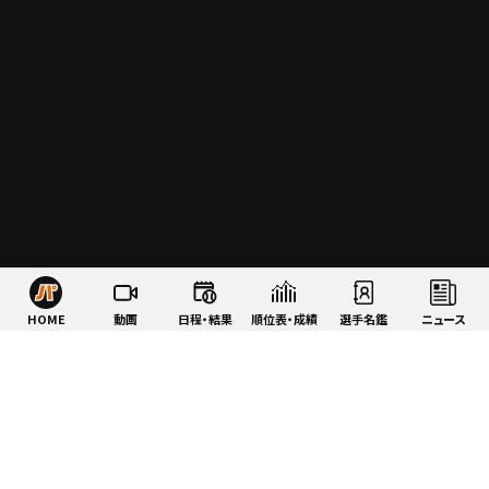
HOME
動画
日程・結果
順位表・成績
選手名鑑
ニュース
特集