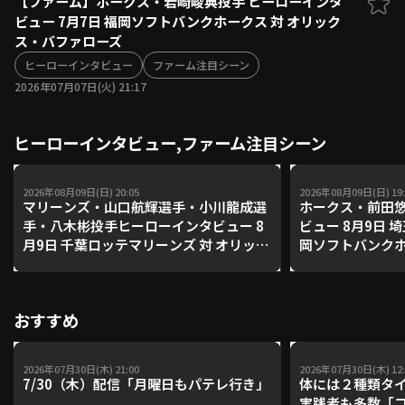
【ファーム】ホークス・岩崎峻典投手 ヒーローインタ
ビュー 7月7日 福岡ソフトバンクホークス 対 オリック
ファーム東地区
選手名鑑トップ
ス・バファローズ
ニュース
北海道日本ハムファイターズ
ファーム中地区
ヒーローインタビュー
ファーム注目シーン
東北楽天ゴールデンイーグルス
2026年07月07日(火) 21:17
ファーム西地区
埼玉西武ライオンズ
千葉ロッテマリーンズ
設定
交流戦
ヒーローインタビュー,ファーム注目シーン
オリックス・バファローズ
福岡ソフトバンクホークス
2026年08月09日(日) 20:05
2026年08月09日(日) 19:
マリーンズ・山口航輝選手・小川龍成選
ホークス・前田
手・八木彬投手ヒーローインタビュー 8
ビュー 8月9日 
月9日 千葉ロッテマリーンズ 対 オリック
岡ソフトバンク
ス・バファローズ
おすすめ
2026年07月30日(木) 21:00
2026年07月30日(木) 12:
7/30（木）配信「月曜日もパテレ行き」
体には２種類タ
実践者も多数「