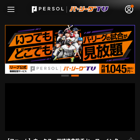
無料アカウント登録
ログイン
HOME
動画
日程･結果
順位表･成績
1軍公式戦
選手名鑑