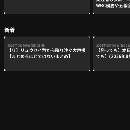
WBC優勝や五輪
レーナーが登場【P'
【鴻江理論】【
利用規約
プライバシーポリシー
新着
運営会社
（別ウィンドウで開く）
よくある質問
2026年08月09日(日) 21:45
2026年08月09日(日) 21:
特定商取引法の表示
アルバイト募集
（別ウィンドウで開く
【リ】リュウセイ群から降り注ぐ大声援
【勝っても】本日
【まとめるほどではないまとめ】
ても】(2026年8
動画を検索（選手・チーム・プレー内容…）