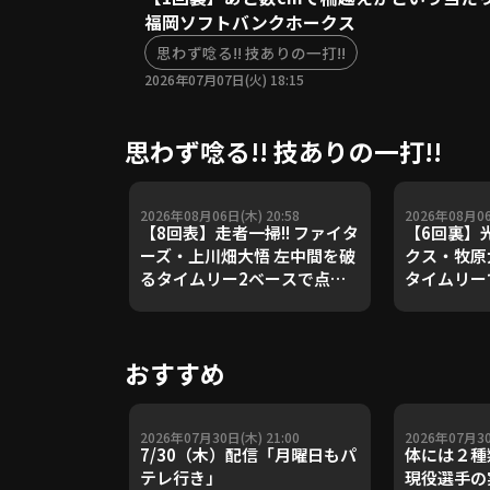
福岡ソフトバンクホークス
思わず唸る!! 技ありの一打!!
2026年07月07日(火) 18:15
思わず唸る!! 技ありの一打!!
2026年08月06日(木) 20:58
2026年08月06
【8回表】走者一掃!! ファイタ
【6回裏】光
ーズ・上川畑大悟 左中間を破
クス・牧原
るタイムリー2ベースで点差
タイムリーで
を広げる!! 2026年8月6日 福
月6日 福
岡ソフトバンクホークス 対 北
クス 対 
海道日本ハムファイターズ
ターズ
おすすめ
2026年07月30日(木) 21:00
2026年07月30
7/30（木）配信「月曜日もパ
体には２種
テレ行き」
現役選手の