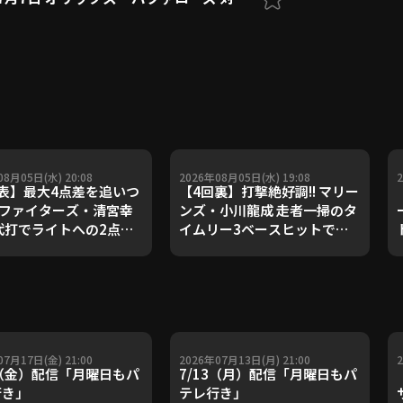
08月05日(水) 20:08
2026年08月05日(水) 19:08
表】最大4点差を追いつ
【4回裏】打撃絶好調!! マリー
! ファイターズ・清宮幸
ンズ・小川龍成 走者一掃のタ
代打でライトへの2点タ
イムリー3ベースヒットで先
ーを放ち同点!! 2026年
制!! 2026年8月5日 千葉ロッ
日 福岡ソフトバンクホー
テマリーンズ 対 埼玉西武ライ
対 北海道日本ハムファイ
オンズ
ズ
07月17日(金) 21:00
2026年07月13日(月) 21:00
7（金）配信「月曜日もパ
7/13（月）配信「月曜日もパ
行き」
テレ行き」