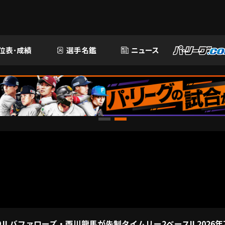
位表･成績
選手名鑑
ニュース
! バファローズ・西川龍馬が先制タイムリー2ベース!! 2026年