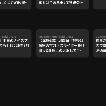
」とは？WBC優勝
髄とは？盗塁王2度獲得の金
ダルを支えた凄腕
子侑司が語る！守備の隙をつ
が登場【P's
く技術【進行：上重聡アナ】
#18】【鴻江理論】
【P's Update #17】
重聡アナ】
日(木) 22:30
2026年08月06日(木) 22:15
2026年
】本日のナイスプ
【渾身6球】堀瑞輝『最後は
岸孝
も】(2026年8月
伝家の宝刀・スライダー投げ
力で
切った!! 極上の火消しで今季3
ぶ通
勝目!!』
敗止めた
PLAY