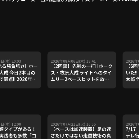
日(木) 20:03
2026年08月06日(木) 18:41
2026年
る勝負強さ!! ホー
【2回裏】先制の一打!! ホーク
【6回
大成 今日2本目の
ス・牧原大成 ライトへのタイ
いた!
同点!! 2026年8
ムリー2ベースヒットを放つ!!
太郎 
岡ソフトバンクホー
2026年8月6日 福岡ソフトバ
イムリ
北海道日本ハムファイ
ンクホークス 対 北海道日本ハ
8月5
ムファイターズ
クス 
ター
日(木) 12:00
2026年07月21日(火) 16:55
2026年
類タイプがある！
【ベースは加速装置】足の速
7/1
実践者も多数「コ
さだけではない走塁技術の真
テレ