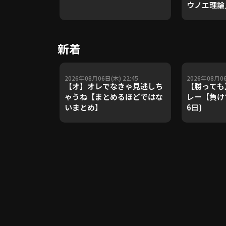
ウノエ理論
や五輪金メ
トレーナー
Update 
新着
【進行：上
2026年08月06日(木) 22:45
2026年08月06
【オ】オレでなきゃ見逃しち
【勝っても
ゃうね【まとめるほどではな
レー【負けて
いまとめ】
6日)