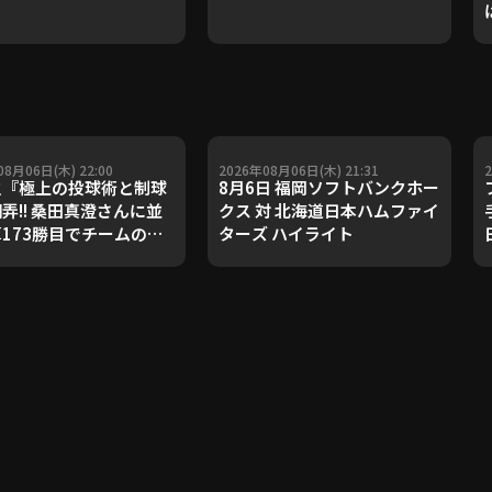
08月06日(木) 22:00
2026年08月06日(木) 21:31
之『極上の投球術と制球
8月6日 福岡ソフトバンクホー
翻弄!! 桑田真澄さんに並
クス 対 北海道日本ハムファイ
算173勝目でチームの連
ターズ ハイライト
!!』《THE FEATURE
ER》