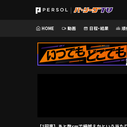
HOME
動画
日程・結果
順
【1回裏】あと数cmで柵越えかという当たり!