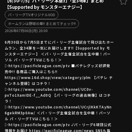
【6/30-7/5】パ・リーグ本塁打「全34弾」まとめ
【Supported by モンスターエナジー】
ファーム東地区
選手名鑑トップ
ニュース
パ・リーグTVオリジナルVOD
北海道日本ハムファイターズ
ファーム中地区
ホームランは野球の華!! まとめてチェック!!
東北楽天ゴールデンイーグルス
2026年07月06日(月) 20:00
ファーム西地区
埼玉西武ライオンズ
千葉ロッテマリーンズ
6月30日から7月5日までにパ・リーグ主催試合で飛び出たホー
設定
交流戦
オリックス・バファローズ
ムラン、全34弾を一気にお届けします!!【Supported by モ
ンスターエナジー】 ＜パ・リーグ主催全試合を生中継！パー
福岡ソフトバンクホークス
ソル パ・リーグTVはこちら！＞
▷https://pacificleague.com/ptv ■パテレグッズ好評発
売中!! 各商品ご購入はこちら!!
https://www.16d.shop/view/category/plm 【パテレ チ
ャンネル登録】はコチラ！
▷https://www.youtube.com/channel/UC0v-
pxTo1XamIDE-f__Ad0Q 【パ・リーグの過去映像】はコチ
ラ！
▷https://www.youtube.com/channel/UCrjlKkKTAyNn
6gekRM3p0Aw/ ＜パ・リーグ主催全試合を生中継！パーソ
ル パ・リーグTVはこちら！＞
▷https://pacificleague.com/ptv ✓パ・リーグ6球団公式
情報をお届け https://pacificleague.com/news SNSも毎