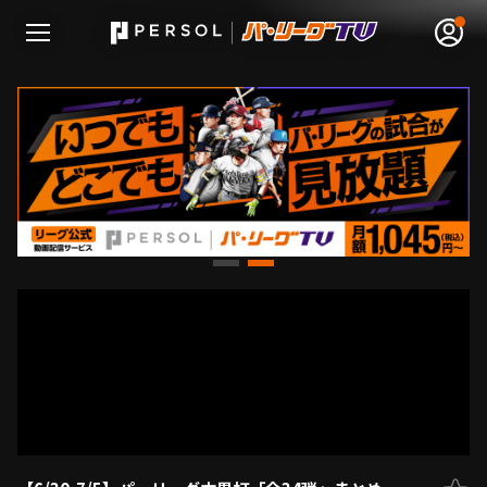
無料アカウント登録
ログイン
HOME
動画
日程･結果
順位表･成績
1軍公式戦
選手名鑑