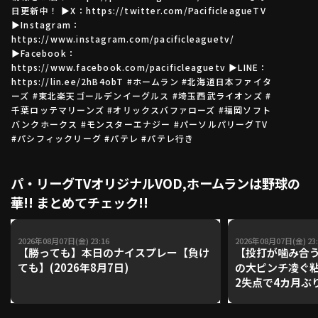
日更新中！ ▶X：https://twitter.com/PacificleagueTV
▶Instagram：
https://www.instagram.com/pacificleaguetv/
利用規約
プライバシーポリシー
▶Facebook：
https://www.facebook.com/pacificleaguetv ▶LINE：
運営会社
（別ウィンドウで開く）
よくある質問
https://lin.ee/2hB4obT #ホームラン #北海道日本ファイタ
ーズ #東北楽天ゴールデンイーグルス #埼玉西武ライオンズ #
千葉ロッテマリーンズ #オリックスバファローズ #福岡ソフト
特定商取引法の表示
アルバイト募集
（別ウィンドウで開く
バンクホークス #モンスターエナジー #パーソルパリーグTV
#パシフィックリーグ #パテレ #パテレ行き
動画を検索（選手・チーム・プレー内容…）
パ・リーグTVオリジナルVOD,ホームランは野球の
華!! まとめてチェック!!
2026年08月07日(金) 23:16
2026年08月07日(金) 23:
【勝っても】本日のナイスプレー【負け
【投打が噛み合
ても】(2026年8月7日)
の大ピンチ凌ぐ粘
2失点で4カ月ぶ