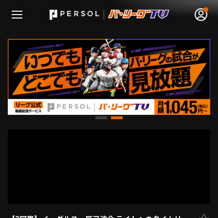
無料アカウント登録
ログイン
HOME
動画
日程･結果
順位表･成績
1軍公式戦
選手名鑑