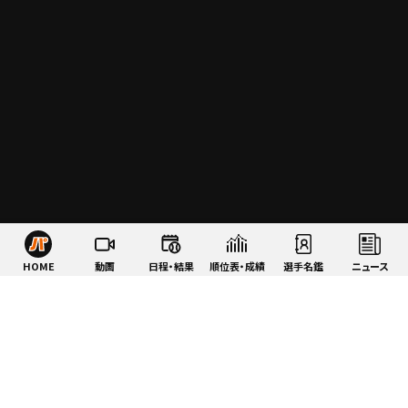
HOME
動画
日程・結果
順位表・成績
選手名鑑
ニュース
特集