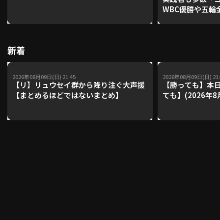
WBC優勝や五輪
レーナーが登場【P'
【鴻江理論】【
利用規約
プライバシーポリシー
新着
運営会社
（別ウィンドウで開く）
よくある質問
2026年08月09日(日) 21:45
2026年08月09日(日) 21:
特定商取引法の表示
アルバイト募集
（別ウィンドウで開く
【リ】リュウセイ群から降り注ぐ大声援
【勝っても】本日
【まとめるほどではないまとめ】
ても】(2026年8
動画を検索（選手・チーム・プレー内容…）