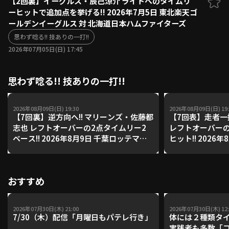
【2回裏】イーグルス・辰己涼介 ライトへのタイムリ
ーヒットで追加点を挙げる!! 2026年7月5日 東北楽天ゴ
ファーム東地区
選手名鑑トップ
ールデンイーグルス 対 北海道日本ハムファイターズ
ニュース
北海道日本ハムファイターズ
ファーム中地区
思わず唸る!! 技ありの一打!!
東北楽天ゴールデンイーグルス
2026年07月05日(日) 17:45
ファーム西地区
埼玉西武ライオンズ
千葉ロッテマリーンズ
設定
交流戦
思わず唸る!! 技ありの一打!!
オリックス・バファローズ
福岡ソフトバンクホークス
2026年08月09日(日) 19:30
2026年08月09日(日) 19:
【7回裏】逆方向へ!! マリーンズ・佐藤都
【7回表】走者一
志也 レフトオーバーの2点タイムリー2
レフトオーバーの
ベース!! 2026年8月9日 千葉ロッテマリ
ヒット!! 2026
ーンズ 対 オリックス・バファローズ
ンズ 対 福岡ソ
おすすめ
2026年07月30日(木) 21:00
2026年07月30日(木) 12:
7/30（木）配信「月曜日もパテレ行き」
体には２種類タ
実践者も多数「