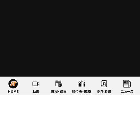
HOME
動画
日程・結果
順位表・成績
選手名鑑
ニュース
特集