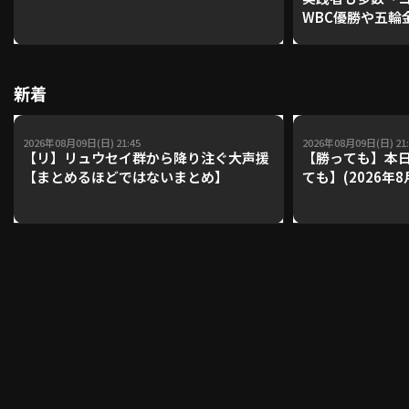
WBC優勝や五輪
レーナーが登場【P'
【鴻江理論】【
利用規約
プライバシーポリシー
新着
運営会社
（別ウィンドウで開く）
よくある質問
2026年08月09日(日) 21:45
2026年08月09日(日) 21:
特定商取引法の表示
アルバイト募集
（別ウィンドウで開く
【リ】リュウセイ群から降り注ぐ大声援
【勝っても】本日
【まとめるほどではないまとめ】
ても】(2026年8
動画を検索（選手・チーム・プレー内容…）