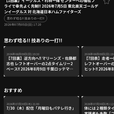
【1回裏】イーグルス・村林一輝 センターへの犠牲フ
ライで幸先よく先制!! 2026年7月5日 東北楽天ゴールデ
ファーム東地区
選手名鑑トップ
ンイーグルス 対 北海道日本ハムファイターズ
ニュース
北海道日本ハムファイターズ
ファーム中地区
思わず唸る!! 技ありの一打!!
東北楽天ゴールデンイーグルス
2026年07月05日(日) 17:20
ファーム西地区
埼玉西武ライオンズ
千葉ロッテマリーンズ
設定
交流戦
思わず唸る!! 技ありの一打!!
オリックス・バファローズ
福岡ソフトバンクホークス
2026年08月09日(日) 19:30
2026年08月09日(日) 19:
【7回裏】逆方向へ!! マリーンズ・佐藤都
【7回表】走者一
志也 レフトオーバーの2点タイムリー2
レフトオーバーの
ベース!! 2026年8月9日 千葉ロッテマリ
ヒット!! 2026
ーンズ 対 オリックス・バファローズ
ンズ 対 福岡ソ
おすすめ
2026年07月30日(木) 21:00
2026年07月30日(木) 12:
7/30（木）配信「月曜日もパテレ行き」
体には２種類タ
実践者も多数「