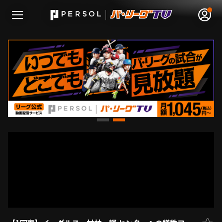
無料アカウント登録
ログイン
HOME
動画
日程･結果
順位表･成績
1軍公式戦
選手名鑑