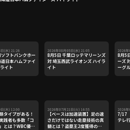
日(水) 21:26
2026年08月05日(水) 21:05
2026年
福岡ソフトバンクホー
8月5日 千葉ロッテマリーンズ
8月5
北海道日本ハムファイ
対 埼玉西武ライオンズ ハイラ
ーズ 
イライト
イト
ーグル
日(木) 12:00
2026年07月21日(火) 16:55
2026年
類タイプがある！
【ベースは加速装置】足の速
7/1
実践者も多数「コ
さだけではない走塁技術の真
テレ
」とは？WBC優勝
髄とは？盗塁王2度獲得の金