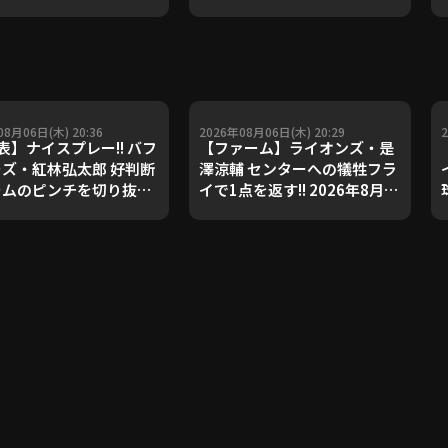
08月06日(木) 20:36
2026年08月06日(木) 20:29
表】ナイスプレー!! バフ
【ファーム】ライオンズ・是
ズ・紅林弘太郎 好判断
澤涼輔 センターへの犠牲フラ
ームのピンチを切り抜け
イで1点を返す!! 2026年8月6
2026年8月6日 オリック
日 埼玉西武ライオンズ 対 阪
ファローズ 対 東北楽天
神タイガース
ルデンイーグルス