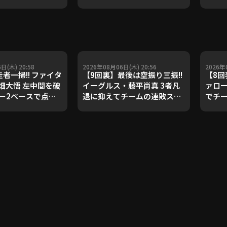
ダルを支えた凄腕
子侑司が語る！守備の隙をつ
が登場【P's
く技術【進行：上重聡アナ】
#18】【鴻江理論】
【P's Update #17】
重聡アナ】
日(木) 20:58
2026年08月06日(木) 20:56
2026年
者一掃!! ファイタ
【9回裏】最後は空振り三振!!
【8回
畑大悟 左中間を破
イーグルス・藤平尚真 3者凡
ァロー
ー2ベースで点差
退に抑えてチームの連敗スト
でチ
2026年8月6日 福
ップ!! 2026年8月6日 オリッ
る!! 
ンクホークス 対 北
クス・バファローズ 対 東北楽
ス・バ
ムファイターズ
天ゴールデンイーグルス
ゴー