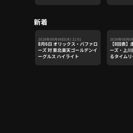
や五輪金メ
トレーナー
Update 
新着
【進行：上
2026年08月06日(木) 21:01
2026年08月06
8月6日 オリックス・バファロ
【8回表】走
ーズ 対 東北楽天ゴールデンイ
ーズ・上川
ーグルス ハイライト
るタイムリ
を広げる!! 
岡ソフトバ
海道日本ハ