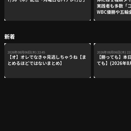
実践者も多数「
WBC優勝や五輪
レーナーが登場【P'
利用規約
プライバシーポリシー
【鴻江理論】【
運営会社
（別ウィンドウで開く）
よくある質問
新着
特定商取引法の表示
アルバイト募集
（別ウィンドウで開く
2026年08月06日(木) 22:45
2026年08月06日(木) 22:
【オ】オレでなきゃ見逃しちゃうね【ま
【勝っても】本日
とめるほどではないまとめ】
ても】(2026年8
動画を検索（選手・チーム・プレー内容…）