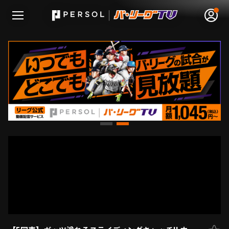
無料アカウント登録
ログイン
HOME
動画
日程･結果
順位表･成績
1軍公式戦
選手名鑑