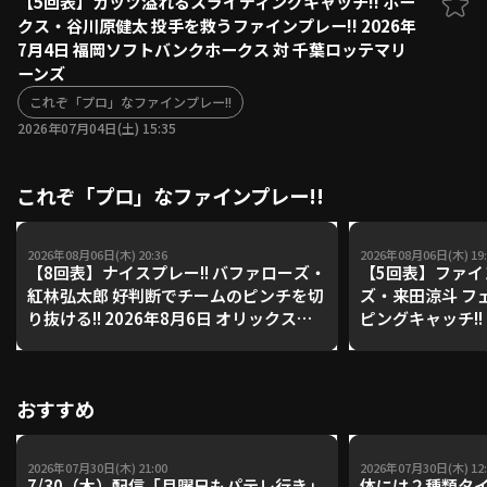
【5回表】ガッツ溢れるスライディングキャッチ!! ホー
クス・谷川原健太 投手を救うファインプレー!! 2026年
ファーム東地区
選手名鑑トップ
7月4日 福岡ソフトバンクホークス 対 千葉ロッテマリ
ニュース
北海道日本ハムファイターズ
ーンズ
ファーム中地区
東北楽天ゴールデンイーグルス
これぞ「プロ」なファインプレー!!
ファーム西地区
埼玉西武ライオンズ
2026年07月04日(土) 15:35
千葉ロッテマリーンズ
設定
交流戦
オリックス・バファローズ
これぞ「プロ」なファインプレー!!
福岡ソフトバンクホークス
2026年08月06日(木) 20:36
2026年08月06日(木) 19:
【8回表】ナイスプレー!! バファローズ・
【5回表】ファイン
紅林弘太郎 好判断でチームのピンチを切
ズ・来田涼斗 フ
り抜ける!! 2026年8月6日 オリックス・
ピングキャッチ!! 
バファローズ 対 東北楽天ゴールデンイ
クス・バファロー
ーグルス
デンイーグルス
おすすめ
2026年07月30日(木) 21:00
2026年07月30日(木) 12:
7/30（木）配信「月曜日もパテレ行き」
体には２種類タ