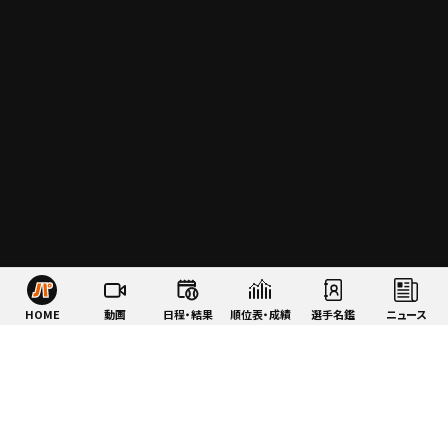
HOME
動画
日程・結果
順位表・成績
選手名鑑
ニュース
特集