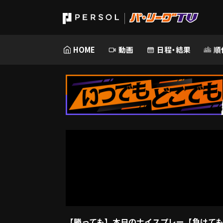
HOME
動画
日程・結果
順
【勝っても】本日のナイスプレー【負けても】(