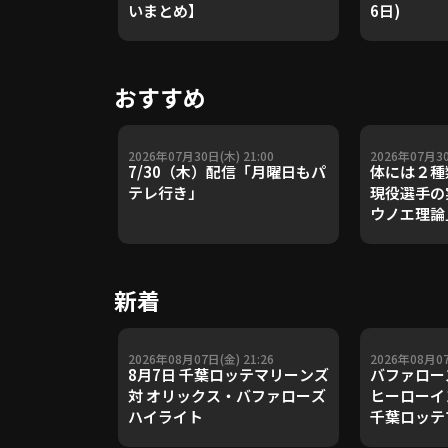
いまとめ】
6日)
おすすめ
2026年07月30日(木) 21:00
2026年07月30
7/30（木）配信「月曜日もパ
体には２種
テレ行き」
現役選手の
ウノエ理論
や五輪金メ
トレーナー
Update 
新着
【進行：上
2026年08月07日(金) 21:26
2026年08月07
8月7日 千葉ロッテマリーンズ
バファロー
対 オリックス・バファローズ
ヒーローイ
ハイライト
千葉ロッテ
ックス・バ