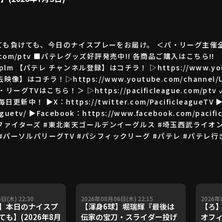
も負けても、今日のナイスプレーをお届け。 ＜パ・リーグ主催
gue.com/ptv ■パテレグッズ好評発売中!! 各商品ご購入はこちら!!
ory/plm 【パテレ チャンネル登録】はコチラ！ ▷https://www.yout
像】はコチラ！▷https://www.youtube.com/channel/UC
TVはこちら！＞ ▷https://pacificleague.com/p
Sも毎日更新中！ ▶X：https://twitter.com/PacificleagueTV 
eaguetv/ ▶Facebook：https://www.facebook.com/pacifi
海道日本ハムファイターズ #東北楽天ゴールデンイーグルス #埼玉西武ライ
#パーソルパリーグTV #パシフィックリーグ #パテレ #パテレ行
日(木) 22:30
2026年08月06日(木) 22:15
2026年
】本日のナイスプ
【渾身6球】堀瑞輝『最後は
【ろ】
も】(2026年8月
伝家の宝刀・スライダー投げ
オフィ