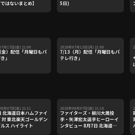
゙ではないまとめ】
5日)
07月17日(金) 21:00
2026年07月13日(月) 21:00
7（金）配信「月曜日もパ
7/13（月）配信「月曜日もパ
行き」
テレ行き」
08月07日(金) 21:11
2026年08月07日(金) 21:10
日 北海道日本ハムファイ
ファイターズ・柳川大晟投
 対 東北楽天ゴールデン
手・矢澤宏太選手ヒーローイ
ルス ハイライト
ンタビュー 8月7日 北海道日
本ハムファイターズ 対 東北楽