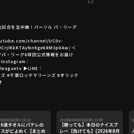
全試合を生中継！パーソル パ・リーグ
ube.com/channel/UC0v-
rjlKkKTAyNn6gekRM3p0Aw/ ＜
tv ✓パ・リーグ6球団公式情報をお届け
▶Instagram：
cleaguetv ▶LINE：
オンズ #千葉ロッテマリーンズ #オリック
き
08月05日(水) 23:10
2026年08月05日(水) 23:05
6連タオルにパテレの
【勝っても】本日のナイスプ
スがどよめく【まとめ
レー【負けても】(2026年8月