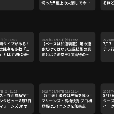
切った!! 極上の火消しで今季3
るほと
勝目!!』
日(木) 12:00
2026年07月21日(火) 16:55
2026年
類タイプがある！
【ベースは加速装置】足の速
7/1
実践者も多数「コ
さだけではない走塁技術の真
テレ
」とは？WBC優勝
髄とは？盗塁王2度獲得の金
ダルを支えた凄腕
子侑司が語る！守備の隙をつ
が登場【P's
く技術【進行：上重聡アナ】
#18】【鴻江理論】
【P's Update #17】
重聡アナ】
日(金) 21:25
2026年08月07日(金) 21:14
2026年
ズ・寺西成騎投手
【9回表】最後は三振を奪う!!
8月7
ンタビュー 8月7日
マリーンズ・高橋快秀 プロ初
ターズ
マリーンズ 対 オリ
登板は1イニングを無失点に
イーグ
ファローズ
抑える好投!! 2026年8月7日