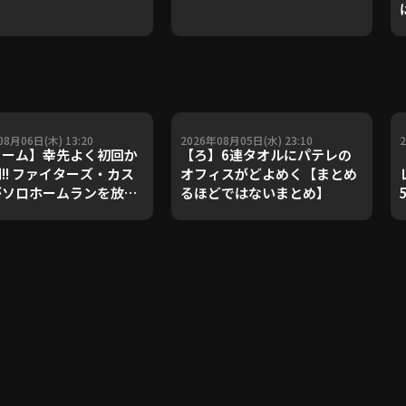
08月06日(木) 13:20
2026年08月05日(水) 23:10
ァーム】幸先よく初回か
【ろ】6連タオルにパテレの
!! ファイターズ・カス
オフィスがどよめく【まとめ
がソロホームランを放
るほどではないまとめ】
2026年8月6日 北海道日
ファイターズ 対 ハヤテ
チャーズ静岡