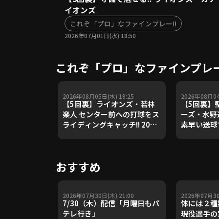
イオンズ
これぞ「プロ」なファインプレー!!
2026年07月01日(水) 18:50
これぞ「プロ」なファインプレー
2026年08月05日(水) 19:25
2026年08月04
【5回裏】ライオンズ・若林
【5回裏】堅
楽人 センター前への打球をス
ーズ・水野
ライディングキャッチ!! 2026
素早い送球
年8月5日 千葉ロッテマリーン
2026年8
ズ 対 埼玉西武ライオンズ
ンクホーク
ムファイタ
おすすめ
2026年07月30日(木) 21:00
2026年07月30
7/30（木）配信「月曜日もパ
体には２種
テレ行き」
現役選手の