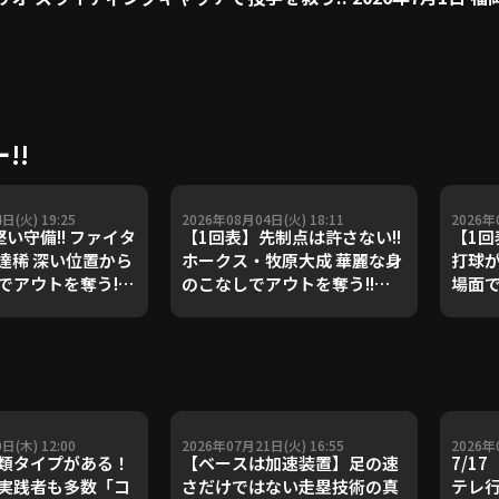
!!
日(火) 19:25
2026年08月04日(火) 18:11
2026年
い守備!! ファイタ
【1回表】先制点は許さない!!
【1
達稀 深い位置から
ホークス・牧原大成 華麗な身
打球
でアウトを奪う!!
のこなしでアウトを奪う!!
場面で
月4日 福岡ソフトバ
2026年8月4日 福岡ソフトバ
202
ス 対 北海道日本ハ
ンクホークス 対 北海道日本ハ
リーン
ーズ
ムファイターズ
ズ
日(木) 12:00
2026年07月21日(火) 16:55
2026年
類タイプがある！
【ベースは加速装置】足の速
7/1
実践者も多数「コ
さだけではない走塁技術の真
テレ