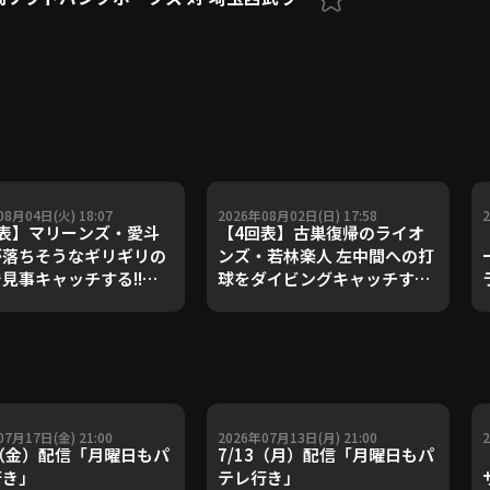
08月04日(火) 18:07
2026年08月02日(日) 17:58
回表】マリーンズ・愛斗
【4回表】古巣復帰のライオ
が落ちそうなギリギリの
ンズ・若林楽人 左中間への打
見事キャッチする!!
球をダイビングキャッチする
6年8月4日 千葉ロッテマ
スーパープレー!! 2026年8月2
ズ 対 埼玉西武ライオン
日 埼玉西武ライオンズ 対 オ
リックス・バファローズ
07月17日(金) 21:00
2026年07月13日(月) 21:00
7（金）配信「月曜日もパ
7/13（月）配信「月曜日もパ
行き」
テレ行き」