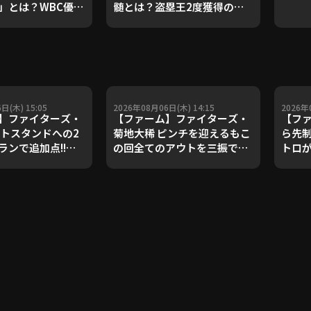
」とは？WBC優勝
髄とは？盗塁王2度獲得の金
ダルを支えた凄腕
子侑司が語る！守備の隙をつ
が登場【P's
く技術【進行：上重聡アナ】
#18】【鴻江理論】
【P's Update #17】
重聡アナ】
日(木) 15:05
2026年08月06日(木) 14:15
2026年
】ファイターズ・
【ファーム】ファイターズ・
【フ
フトスタンドへの2
菊地大稀 ピンチを迎えるもこ
ら先制
ランで追加点!!
の回全てのアウトを三振で奪
トロ
月6日 北海道日本ハ
って無失点!! 2026年8月6日
つ!! 
ーズ 対 ハヤテベン
北海道日本ハムファイターズ
本ハム
岡
対 ハヤテベンチャーズ静岡
ベン