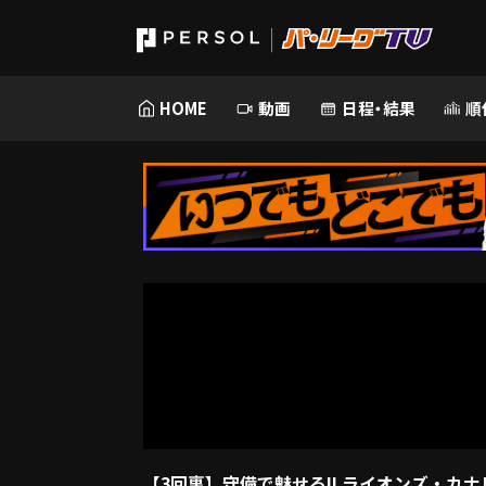
HOME
動画
日程・結果
順
【3回裏】守備で魅せる!! ライオンズ・カナ