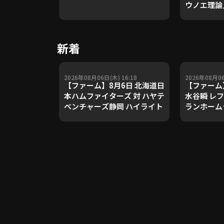
ウノエ理論
や五輪金メ
トレーナー
Update 
新着
【進行：上
2026年08月06日(木) 16:18
2026年08月06
【ファーム】8月6日 北海道日
【ファーム
本ハムファイターズ 対 ハヤテ
水谷瞬 レ
ベンチャーズ静岡 ハイライト
ランホーム
2026年8
ムファイタ
チャーズ静