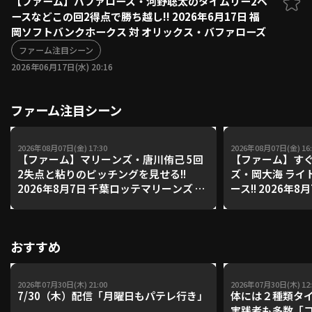
【ファーム】バファローズ・河野聡太のタイムリー2ベ
ースなどこの回2得点で勝ち越し!! 2026年6月17日 福
ファーム東地区
選手名鑑トップ
岡ソフトバンクホークス 対 オリックス・バファローズ
ニュース
北海道日本ハムファイターズ
ファーム中地区
ファーム注目シーン
東北楽天ゴールデンイーグルス
2026年06月17日(水) 20:16
ファーム西地区
埼玉西武ライオンズ
千葉ロッテマリーンズ
設定
交流戦
ファーム注目シーン
オリックス・バファローズ
福岡ソフトバンクホークス
2026年08月07日(金) 17:30
2026年08月07日(金) 16:
【ファーム】マリーンズ・唐川侑己 5回
【ファーム】すぐ
2失点と粘りのピッチングを見せる!!
ズ・岡大海 ライ
2026年8月7日 千葉ロッテマリーンズ 対
ース!! 2026年
読売ジャイアンツ
ンズ 対 読売ジ
おすすめ
2026年07月30日(木) 21:00
2026年07月30日(木) 12:
7/30（木）配信「月曜日もパテレ行き」
体には２種類タ
実践者も多数「