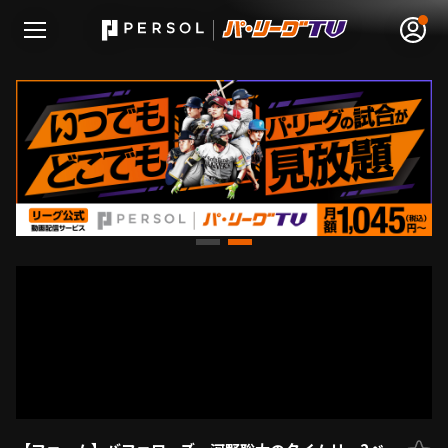
無料アカウント登録
ログイン
HOME
動画
日程･結果
順位表･成績
1軍公式戦
選手名鑑