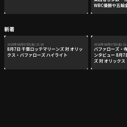
WBC優勝や五輪
レーナーが登場【P'
【鴻江理論】【
利用規約
プライバシーポリシー
新着
運営会社
（別ウィンドウで開く）
よくある質問
2026年08月07日(金) 21:26
2026年08月07日(金) 21:
特定商取引法の表示
アルバイト募集
（別ウィンドウで開く
8月7日 千葉ロッテマリーンズ 対 オリッ
バファローズ・
クス・バファローズ ハイライト
ンタビュー 8月
ズ 対 オリック
動画を検索（選手・チーム・プレー内容…）