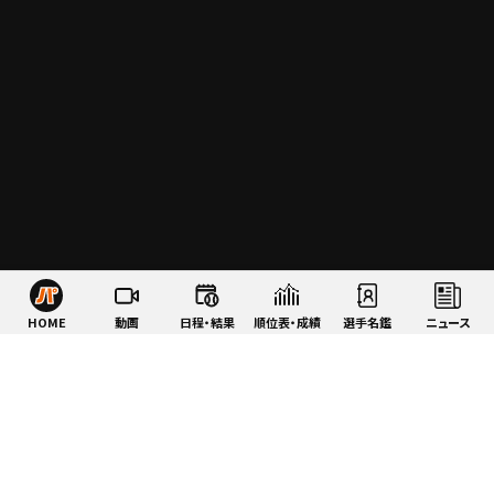
HOME
動画
日程・結果
順位表・成績
選手名鑑
ニュース
特集