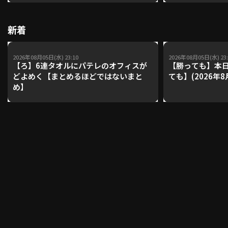
【鴻江理論】【
新着
利用規約
プライバシーポリシー
運営会社
（別ウィンドウで開く）
よくある質問
2026年08月05日(水) 23:10
2026年08月05日(水) 23:
【ろ】6連タオルにパテレのオフィスが
【勝っても】本日
どよめく【まとめるほどではないまと
ても】(2026年8
特定商取引法の表示
アルバイト募集
（別ウィンドウで開く
め】
動画を検索（選手・チーム・プレー内容…）