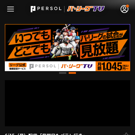
無料アカウント登録
ログイン
HOME
動画
日程･結果
順位表･成績
1軍公式戦
選手名鑑