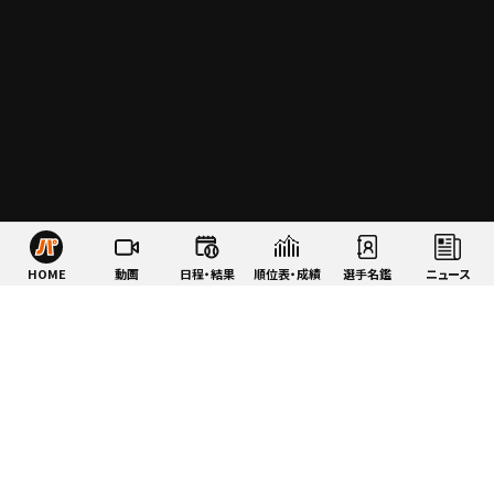
HOME
動画
日程・結果
順位表・成績
選手名鑑
ニュース
特集