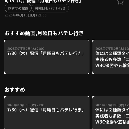
6/15（月）配信「月曜日もパテレ行き」
ファーム東地区
おすすめ動画
月曜日もパテレ行き
選手名鑑トップ
ニュース
2026年06月15日(月) 21:00
北海道日本ハムファイターズ
ファーム中地区
東北楽天ゴールデンイーグルス
ファーム西地区
埼玉西武ライオンズ
おすすめ動画,月曜日もパテレ行き
千葉ロッテマリーンズ
設定
交流戦
オリックス・バファローズ
2026年07月30日(木) 21:00
2026年07月30日(木) 12:
7/30（木）配信「月曜日もパテレ行き」
体には２種類タ
福岡ソフトバンクホークス
実践者も多数「
WBC優勝や五輪
レーナーが登場【P'
【鴻江理論】【
おすすめ
2026年07月30日(木) 21:00
2026年07月30日(木) 12:
7/30（木）配信「月曜日もパテレ行き」
体には２種類タ
実践者も多数「
WBC優勝や五輪
レーナーが登場【P'