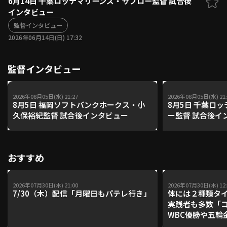
6月14日 千葉ロッテマリーンズ・サブロー監督 試合後
インタビュー
ファーム東地区
選手名鑑トップ
ニュース
監督インタビュー
北海道日本ハムファイターズ
ファーム中地区
2026年06月14日(日) 17:32
東北楽天ゴールデンイーグルス
ファーム西地区
埼玉西武ライオンズ
監督インタビュー
千葉ロッテマリーンズ
設定
交流戦
オリックス・バファローズ
福岡ソフトバンクホークス
2026年08月05日(水) 21:27
2026年08月05日(水) 21:
8月5日 福岡ソフトバンクホークス・小
8月5日 千葉ロ
久保裕紀監督 試合後インタビュー
ー監督 試合後イ
おすすめ
2026年07月30日(木) 21:00
2026年07月30日(木) 12:
7/30（木）配信「月曜日もパテレ行き」
体には２種類タ
実践者も多数「
WBC優勝や五輪
レーナーが登場【P'