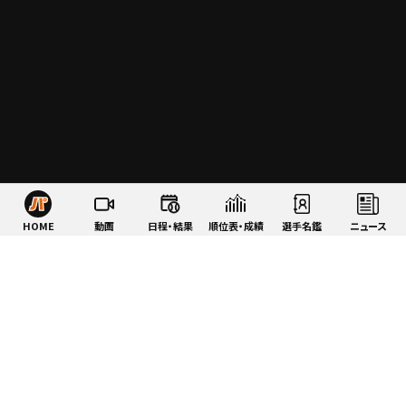
HOME
動画
日程・結果
順位表・成績
選手名鑑
ニュース
特集