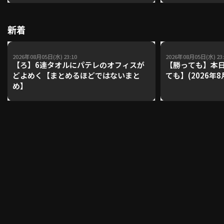
【鴻江理論】【
新着
利用規約
プライバシーポリシー
運営会社
（別ウィンドウで開く）
よくある質問
2026年08月05日(水) 23:10
2026年08月05日(水) 23:
【ろ】6連タオルにパテレのオフィスが
【勝っても】本日
どよめく【まとめるほどではないまと
ても】(2026年8
特定商取引法の表示
アルバイト募集
（別ウィンドウで開く
め】
動画を検索（選手・チーム・プレー内容…）