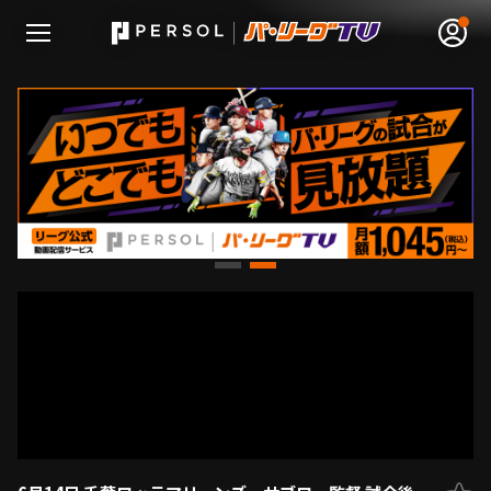
無料アカウント登録
ログイン
HOME
動画
日程･結果
順位表･成績
1軍公式戦
選手名鑑