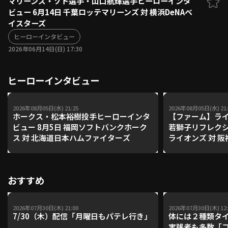
マリーンズ・ソト選手・山口航輝選手ヒーローインタ
ビュー 6月14日 千葉ロッテマリーンズ 対 横浜DeNAベ
ファーム東地区
選手名鑑トップ
イスターズ
ニュース
北海道日本ハムファイターズ
ファーム中地区
ヒーローインタビュー
東北楽天ゴールデンイーグルス
2026年06月14日(日) 17:30
ファーム西地区
埼玉西武ライオンズ
千葉ロッテマリーンズ
設定
交流戦
ヒーローインタビュー
オリックス・バファローズ
福岡ソフトバンクホークス
2026年08月05日(水) 21:25
2026年08月05日(水) 21:
ホークス・松本裕樹投手ヒーローインタ
【ファーム】ラ
ビュー 8月5日 福岡ソフトバンクホーク
若獅子リフレクシ
ス 対 北海道日本ハムファイターズ
ライオンズ 対 
おすすめ
2026年07月30日(木) 21:00
2026年07月30日(木) 12:
7/30（木）配信「月曜日もパテレ行き」
体には２種類タ
実践者も多数「