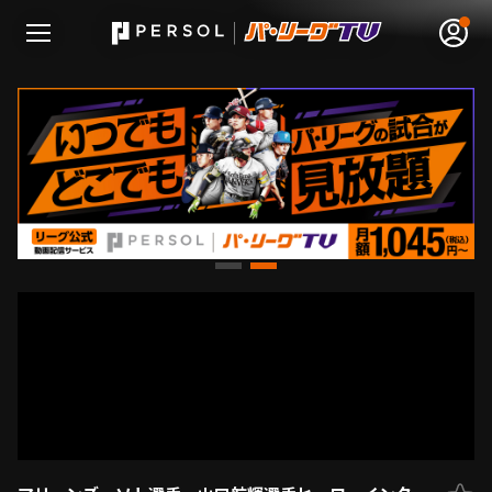
無料アカウント登録
ログイン
HOME
動画
日程･結果
順位表･成績
1軍公式戦
選手名鑑