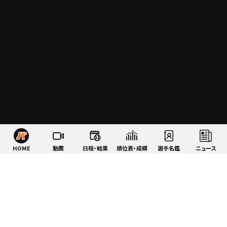
HOME
動画
日程・結果
順位表・成績
選手名鑑
ニュース
特集