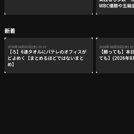
WBC優勝や五輪
レーナーが登場【P'
【鴻江理論】【
利用規約
プライバシーポリシー
新着
運営会社
（別ウィンドウで開く）
よくある質問
2026年08月05日(水) 23:10
2026年08月05日(水) 23:
特定商取引法の表示
アルバイト募集
（別ウィンドウで開く
【ろ】6連タオルにパテレのオフィスが
【勝っても】本日
どよめく【まとめるほどではないまと
ても】(2026年8
め】
動画を検索（選手・チーム・プレー内容…）